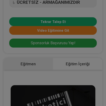
ÜCRETSİZ - ARMAĞANIMIZDIR
L
Tekrar Talep Et
Video Eğitimine Git
Sponsorluk Başvurusu Yap!
Eğitmen
Eğitim İçeriği