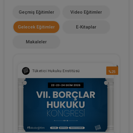
1100
Geçmiş Eğitimler
Video Eğitimler
Makale Sayısı
Gelecek Eğitimler
E-Kitaplar
0
Makaleler
Tüketici Hukuku Enstitüsü
%25