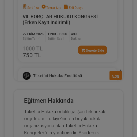
Sertifika
Tekrar İzle
Ekli Dosya
VII. BORÇLAR HUKUKU KONGRESİ
(Erken Kayıt İndirimli)
22 EKIM 2026
11:00 - 19:00
480
Eğitim Tarihi
Eğitim Saati
Dakika
1000 TL
Sepete Ekle
750 TL
Tüketici Hukuku Enstitüsü
%25
Eğitmen Hakkında
Tüketici Hukuku odaklı çalışan tek hukuk
örgütüdür. Türkiye'nin en büyük hukuk
organizasyonu olan Tüketici Hukuku
Kongreleri'nin yaratıcısıdır. Akademik