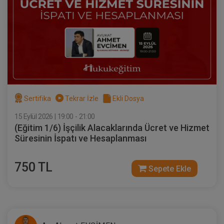
Sertifika
Tekrar İzle
Ekli Dosya
VII. TİCARET HUKUKU KONGRESİ (Erken
Kayıt İndirimli)
18 ŞUBAT 2027
11:00 - 19:00
480
Eğitim Tarihi
Eğitim Saati
Dakika
1000 TL
Sertifika
Tekrar İzle
Ekli Dosya
Sepete Ekle
750 TL
15 Eylül 2026 | 19:00 - 21:00
(Eğitim 1/6) İşçilik Alacaklarında Ücret ve Hizmet
Süresinin İspatı ve Hesaplanması
750 TL
Sepete Ekle