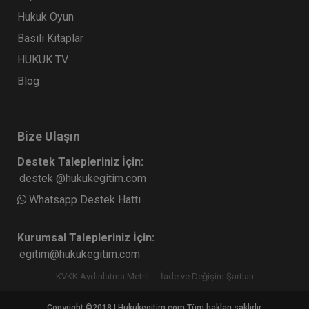
Hukuk Oyun
Basılı Kitaplar
HUKUK TV
Blog
Bize Ulaşın
Destek Talepleriniz İçin:
destek @hukukegitim.com
Whatsapp Destek Hattı
Kurumsal Talepleriniz İçin:
egitim@hukukegitim.com
KVKK Aydınlatma Metni
İade ve Değişim Şartları
Copyright ©2018 | Hukukegitim.com Tüm hakları saklıdır.