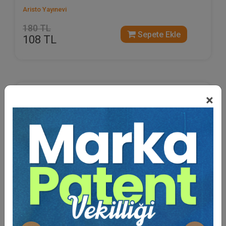
Aristo Yayınevi
180 TL
Sepete Ekle
108 TL
×
%40