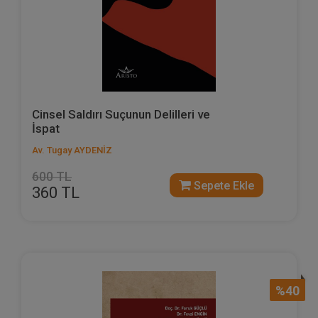
Cinsel Saldırı Suçunun Delilleri ve
İspat
Av. Tugay AYDENİZ
600 TL
Sepete Ekle
360 TL
%40