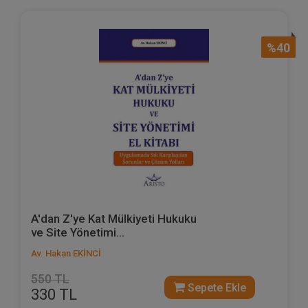
%40
A'dan Z'ye Kat Mülkiyeti Hukuku
ve Site Yönetimi...
Av. Hakan EKİNCİ
550 TL
Sepete Ekle
330 TL