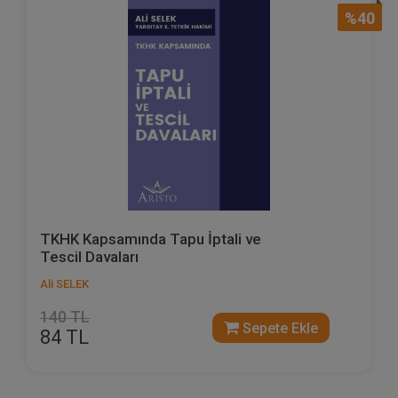
%40
TKHK Kapsamında Tapu İptali ve
Tescil Davaları
Ali SELEK
140 TL
Sepete Ekle
84 TL