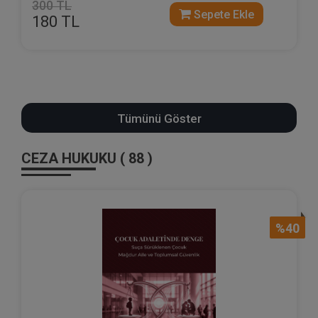
300 TL
Sepete Ekle
180 TL
Tümünü Göster
CEZA HUKUKU ( 88 )
%40