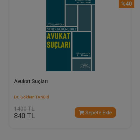
%40
Avukat Suçları
Dr. Gökhan TANERİ
1400 TL
Sepete Ekle
840 TL