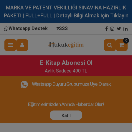
MARKA VE PATENT VEKİLLİĞİ SINAVINA HAZIRLIK
PAKETİ | FULL+FULL | Detaylı Bilgi Almak İçin Tıklayın
Whatsapp Destek
SSS
0
E-Kitap Abonesi Ol
Aylık Sadece 490 TL
Whatsapp Duyuru Grubumuza Üye Olarak,
Eğitimlerimizden Anında Haberdar Olun!
Katıl