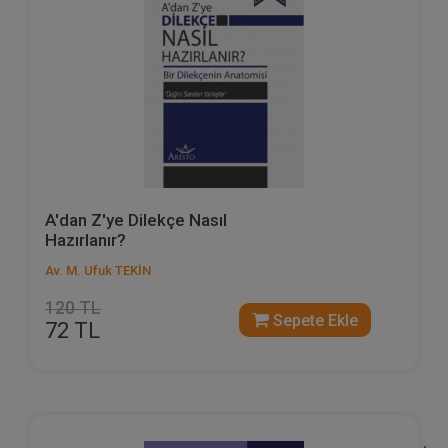
A'dan Z'ye Dilekçe Nasıl
Hazırlanır?
Av. M. Ufuk TEKİN
120 TL
Sepete Ekle
72 TL