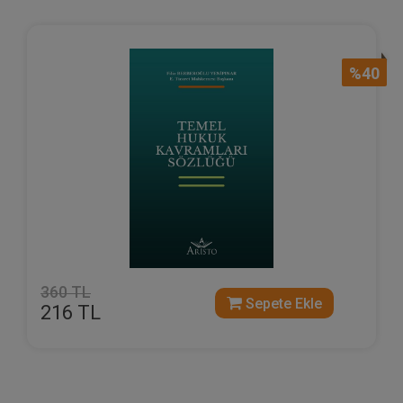
%40
360 TL
Sepete Ekle
216 TL