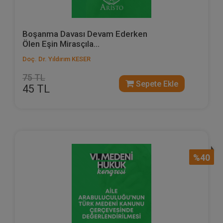
Boşanma Davası Devam Ederken
Ölen Eşin Mirasçıla...
Doç. Dr. Yıldırım KESER
75 TL
Sepete Ekle
45 TL
%40