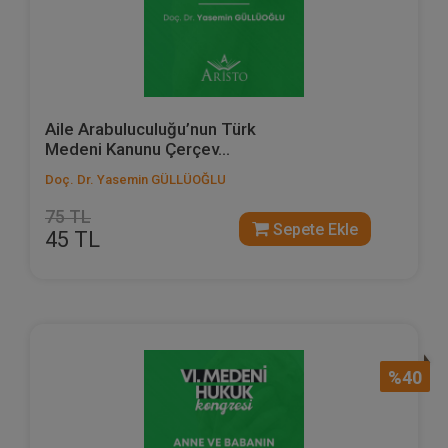
Aile Arabuluculuğu’nun Türk
Medeni Kanunu Çerçev...
Doç. Dr. Yasemin GÜLLÜOĞLU
75 TL
Sepete Ekle
45 TL
%40