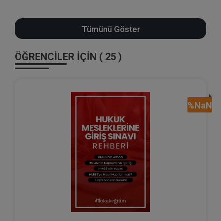
Tümünü Göster
ÖĞRENCİLER İÇİN ( 25 )
%NaN