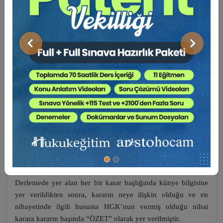
İşte elinizdeki çalışma da Hukuk Genel Kurulu kararlarının
bu özellikleri dikkate alınarak, hukuk uygulayıcılarına
açacakları ve/veya yürütmekte oldukları davalarda yol
Önceki
Sonraki
gösterici olabilmesi amacıyla hazırlanmıştır.
HGK Diyor Ki
adı verilen bu seri, 2020-2022 yıllarını kapsar
şekilde, uygulamada en çok karşılaşılan, en dinamik, en çok
ihtiyaç duyulan konu başlıkları tespit edilerek belli bir konu
başlığına hasredilerek derlenen kararlardan oluşmaktadır.
Derlenen kararların her birine bir numara verilmiş, kararın
neye ilişkin olduğu hususu anahtar kelimeler kullanılmak
suretiyle içindekilerde başlık olarak yer almıştır. Kitap
içeriğinde ise her sayfanın üst başlığında karar numarasına
yer verilerek karar metnini bulmak kolaylaştırılmıştır.
Derlemede yer alan her bir karar başlığında künye bilgisine
yer verildikten sonra, kararın neye ilişkin olduğu ve en
nihayetinde ilgili hususta HGK’nun vermiş olduğu nihai
karara kararın başında “ÖZET” olarak yer verilmiştir.