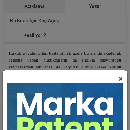
Açıklama
Yazar
Bu Kitap İçin Kaç Ağaç
Kesiliyor ?
Hukuk uygulayıcıları başta olmak üzere bu alanda akademik
çalışma yapan hukukçuların da sıklıkla başvurduğu
kaynaklardan bir tanesi de Yargıtay Hukuk Genel Kurulu
tarafından verilen kararlardır. Bu kararlar, hukuk kurallarının
×
somut olaylara uygulanması hususunda usulden esasa kadar
ayrıntılı incelemeler içermesinin yanında teorik bilgiler de
içeriyor olması sebebiyle ayrıca öneme sahiptir. Verilen
kararların ekseriyetle kesin olması ve ilk derece
mahkemelerini bağlaması da emsal niteliğini
güçlendirmektedir. Bu nedenle her aşamadaki hukuk
uygulayıcıları için son derece yol gösterici olma özelliğini
haizdir.