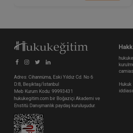
Hakk
hukuke
kurulmu
camiası
Adres: Cihannüma, Eski Yıldız Cd. No 6
Hukuk E
D:8, Beşiktaş/İstanbul
iddias
Meb Kurum Kodu: 99993431
hukukegitim.com bir Boğaziçi Akademi ve
Enstitü Danışmanlık paydaş kuruluşudur.