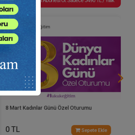
Video Eğitim Abonesi Ol: Sadece 5490 TL / Yıllık
Hukuk Eğitim
A'dan Z'ye Mal Rejimleri Hukuku (2 Eğitmen -
Toplam 8 Saat)
1500 TL
Sepete Ekle