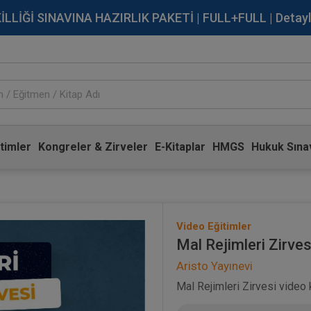
İĞİ SINAVINA HAZIRLIK PAKETİ | FULL+FULL | Detaylı Bi
timler
Kongreler & Zirveler
E-Kitaplar
HMGS
Hukuk Sınav
Video Eğitimler
Mal Rejimleri Zirve
Aristo Yayınevi
Mal Rejimleri Zirvesi video 