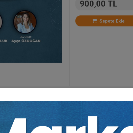
900,00 TL
Sepete Ekle
r:
Aile Hukuku
,
Bütün Video Eğitimler
,
Zirveler
,
Med