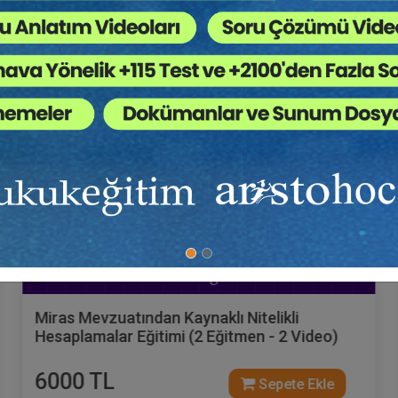
Hukuk Eğitim
8 Mart Kadınlar Günü Özel Oturumu
0 TL
Sepete Ekle