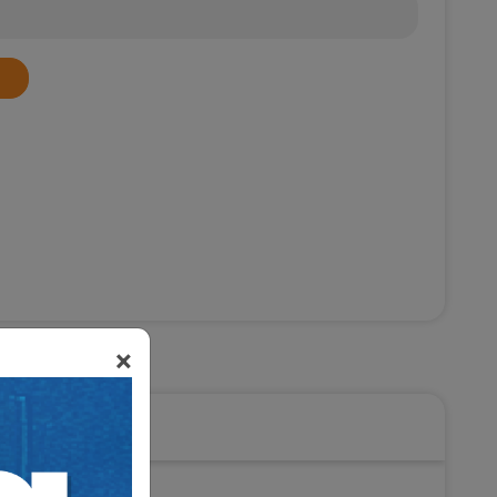
×
eni Hukuk