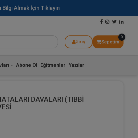
lgi Almak İçin Tıklayın
0
Sepetim
Giriş
ları
Abone Ol
Eğitmenler
Yazılar
ATALARI DAVALARI (TIBBİ
VESİ