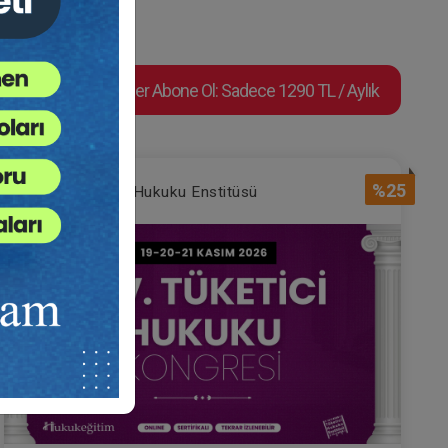
Süper Abone Ol: Sadece 1290 TL / Aylık
%25
Tüketici Hukuku Enstitüsü