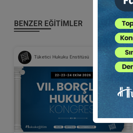
BENZER EĞITIMLER
%2
Tüketici Hukuku Enstitüsü