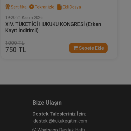
Sertifika
Tekrar İzle
Ekli Dosya
19-20-21 Kasım 2026
XIV. TÜKETİCİ HUKUKU KONGRESİ (Erken
Kayıt İndirimli)
1000 TL
Sepete Ekle
750 TL
Bize Ulaşın
Destek Talepleriniz İçin:
destek @hukukegitim.com
Whatsapp Destek Hattı