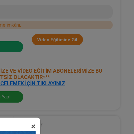
me imkânı.
Video Eğitimine Git
İZE VE VİDEO EĞİTİM ABONELERİMİZE BU
ETSİZ OLACAKTIR***
CELEMEK İÇİN TIKLAYINIZ
 Yap!
lu
Sponsor
×