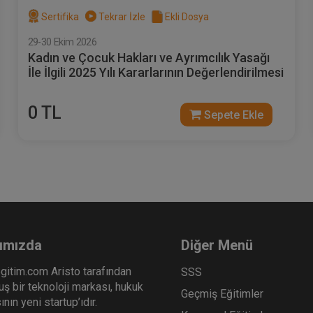
Sertifika
Tekrar İzle
Ekli Dosya
29-30 Ekim 2026
Kadın ve Çocuk Hakları ve Ayrımcılık Yasağı
İle İlgili 2025 Yılı Kararlarının Değerlendirilmesi
0 TL
Sepete Ekle
ımızda
Diğer Menü
gitim.com Aristo tarafından
SSS
ş bir teknoloji markası, hukuk
Geçmiş Eğitimler
nın yeni startup’ıdır.