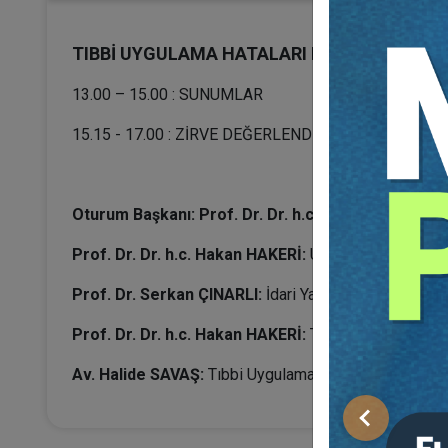
TIBBİ UYGULAMA HATALARI DAVALARI (TIBB
13.00 – 15.00 : SUNUMLAR
15.15 - 17.00 : ZİRVE DEĞERLENDİRME - SORU CEV
Oturum Başkanı: Prof. Dr. Dr. h.c. Yener ÜNVER
Prof. Dr. Dr. h.c. Hakan HAKERİ:
Uygulamada Tıbbi U
Prof. Dr. Serkan ÇINARLI:
İdari Yargıda Malpraktis D
Prof. Dr. Dr. h.c. Hakan HAKERİ:
Tıbbi Uygulama Hat
Av. Halide SAVAŞ:
Tıbbi Uygulama Hataları Davalarınd
Önceki