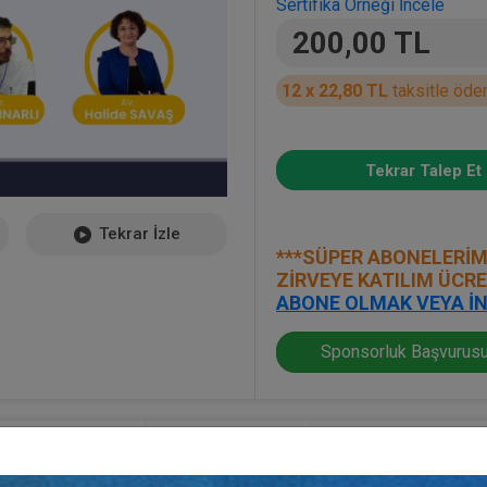
Sertifika Örneği İncele
200,00 TL
12 x 22,80 TL
taksitle öde
Tekrar Talep Et
Tekrar İzle
***SÜPER ABONELERİM
ZİRVEYE KATILIM ÜCR
ABONE OLMAK VEYA İN
Sponsorluk Başvurusu
Kayıt Detayı
Bilim Kurulu
Düzenleme Kuru