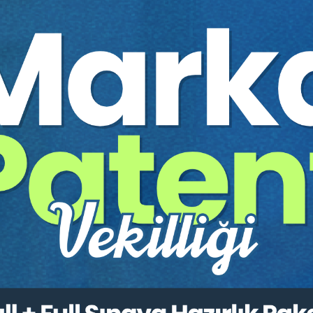
İ MALPRAKTİS) ZİRVESİ
AP
ygulama Hataları Davaları
avaları
aları Davalarında Ceza Sorumluluğu
a Zararın ve Tazminatın Belirlenmesi