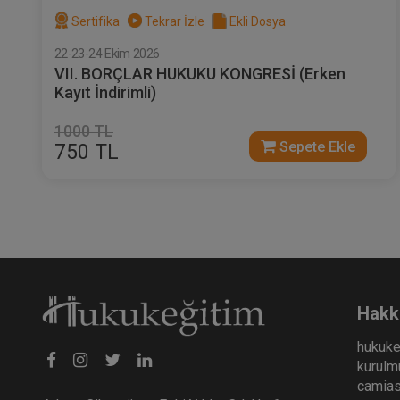
Sertifika
Tekrar İzle
Ekli Dosya
22-23-24 Ekim 2026
VII. BORÇLAR HUKUKU KONGRESİ (Erken
Kayıt İndirimli)
1000 TL
Sepete Ekle
750 TL
Hakk
hukuke
kurulmu
camiası