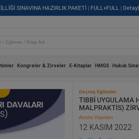
İĞİ SINAVINA HAZIRLIK PAKETİ | FULL+FULL | Detaylı Bi
timler
Kongreler & Zirveler
E-Kitaplar
HMGS
Hukuk Sınav
Geçmiş Eğitimler
TIBBİ UYGULAMA H
MALPRAKTİS) ZİR
Aristo Yayınevi
12 KASIM 2022