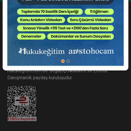
Adres: Cihannüma, Eski Yıldız Cd. No 6 D:8, Beşiktaş/
İstanbul
Meb Kurum Kodu: 99993431
hukukegitim.com bir Boğaziçi Akademi ve Enstitü
Danışmanlık paydaş kuruluşudur.