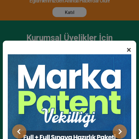
Eğitimlerimizden Anında Haberdar Olun!
Katıl
Kurumsal Üyelikler İçin
×
Kurumsal Teklif Alın
Ekibinizin hukuk bilgisini yükseltin, kaliteli içeriklerle size
yardımcı olmaya hazırız!
Ekibinize, Hukuk Eğitim’in birbirinden kaliteli eğitimlerine
sınırsız erişim imkanı sunun.
Önceki
Sonraki