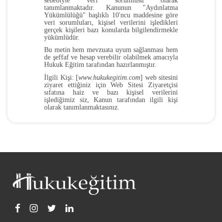
sebebiyle veri sorumlusu olarak
tanımlanmaktadır. Kanunun "Aydınlatma
Yükümlülüğü" başlıklı 10'ncu maddesine göre
veri sorumluları, kişisel verilerini işledikleri
gerçek kişileri bazı konularda bilgilendirmekle
yükümlüdür.
Bu metin hem mevzuata uyum sağlanması hem
de şeffaf ve hesap verebilir olabilmek amacıyla
Hukuk Eğitim tarafından hazırlanmıştır.
İlgili Kişi:
[
www.hukukegitim.com
] web sitesini
ziyaret ettiğiniz için
Web Sitesi Ziyaretçisi
sıfatına haiz ve bazı kişisel verilerini
işlediğimiz siz, Kanun tarafından ilgili kişi
olarak tanımlanmaktasınız.
Veri Sorumlusu:
Sizinle ilgili kişisel veriler
konusunda kişisel verilerin işleme amaçlarını
ve vasıtalarını belirleyen, veri kayıt sisteminin
kurulmasından ve yönetilmesinden sorumlu
olan
[Enstitü Danışmanlık Hizmetleri Ltd.
Şti.
.
]
veri sorumlusudur.
İşlenen Kişisel Verileriniz, İşlenme Amaçları ve
Hukuki Sebepleri
Yalnızca Web Sitesini Ziyaret Ediyorsanız:
Kişisel
İşlenme
Hukuki Sebep
Hukuki