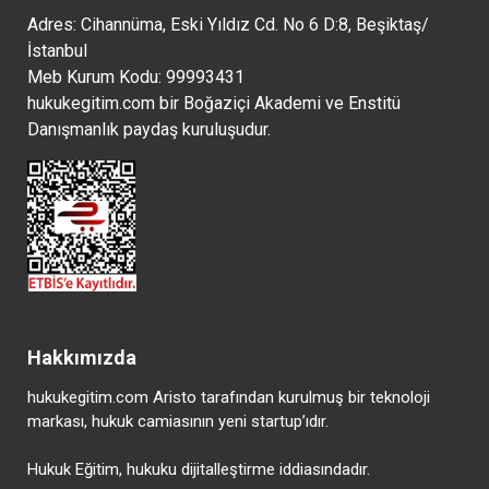
Veriler
Amaçları
Dayanak
Adres: Cihannüma, Eski Yıldız Cd. No 6 D:8, Beşiktaş/
Web
Faaliyetlerin
Kanunlarda
5651 Sayılı
İstanbul
Sitesi
Mevzuata
Açıkça
İnternet
Meb Kurum Kodu: 99993431
Trafik
Uygun
Öngörülmesi
Ortamında
hukukegitim.com bir Boğaziçi Akademi ve Enstitü
Bilgileri
Yürütülmesi,
Sebebiyle
Yapılan
Danışmanlık paydaş kuruluşudur.
(Bağlantı
KVKK
Yayınların
Zamanı,
Bilgi
Md.5/2a'ya
Düzenlenmesi
Ziyaret
Güvenliği
istinaden
ve Bu
Edilen
Süreçlerinin
Yayınlar
Sayfa, IP
Yürütülmesi
Yoluyla
Adresi
ve
İşlenen
gibi)
Suçlarla
Ziyaretçi
Mücadele
Kayıtlarının
Edilmesi
Oluşturulması
Hakkında
Hakkımızda
ve Takibi
Kanun'daki
Yer
hukukegitim.com Aristo tarafından kurulmuş bir teknoloji
Sağlayıcının
markası, hukuk camiasının yeni startup’ıdır.
Sorumluluğu
(Madde 4)
Hukuk Eğitim, hukuku dijitalleştirme iddiasındadır.
Meşru
Çerez
Pazarlama
Meşru