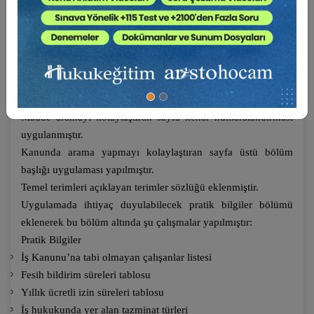
Yönetmeliği
Haftalık İş Günlerine Bölünemeyen Çalışma Süreleri
Yönetmeliği
Maddelerde “ilgili kanun” ya da “ilgili tüzük” gibi atıfların
bulunduğu hallerde, bahsi geçen kanun veya tüzüğe ilişkin
bilgi verilmiştir.
Madde aramayı kolaylaştıran sayfa kenar numaralandırması
uygulanmıştır.
Kanunda arama yapmayı kolaylaştıran sayfa üstü bölüm
başlığı uygulaması yapılmıştır.
Temel terimleri açıklayan terimler sözlüğü eklenmiştir.
Uygulamada ihtiyaç duyulabilecek pratik bilgiler bölümü
eklenerek bu bölüm altında şu çalışmalar yapılmıştır:
Pratik Bilgiler
İş Kanunu’na tabi olmayan çalışanlar listesi
Fesih bildirim süreleri tablosu
Yıllık ücretli izin süreleri tablosu
İş hukukunda yer alan tazminat türleri