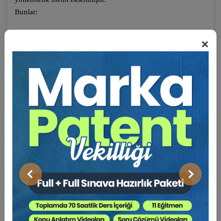
Bunlar:
Basın Mesleğinde Çalışanlarla Çalıştıranlar Arasındaki
×
Münasebetlerin Tanzimi Hakkında Kanun (Basın İş Kanunu)
Deniz İş Kanunu
İş Sağlığı ve Güvenliği Kanunu
Sendikalar ve Toplu İş Sözleşmesi Kanunu
İş Mahkemeleri Kanunu
Hukuk Uyuşmazlıklarında Arabuluculuk Kanunu
Analık İzni veya Ücretsiz İzin Sonrası Yapılacak Kısmi Süreli
Çalışmalar Hakkında Yönetmelik
Ücret, Prim, İkramiye ve Bu Nitelikteki Her Türlü İstihkakın
Bankalar Aracılığıyla Ödenmesine Dair Yönetmelik
Yüzdelerden Toplanan Paraların İşçilere Dağıtılması
Önceki
Sonraki
Hakkında Yönetmelik
Yıllık Ücretli İzin Yönetmeliği
İş Kanununa İlişkin Çalışma Süreleri Yönetmeliği
İş Kanununa İlişkin Fazla Çalışma ve Fazla Sürelerle Çalışma