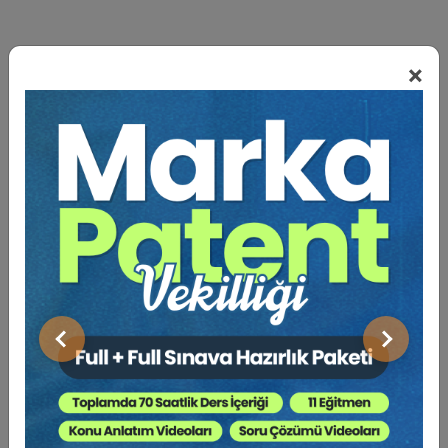
×
BENZER VIDEO EĞITIMLER
Video Eğitim Abonesi Ol: Sadece 5490 TL / Yıllık
Hukuk Eğitim
Önceki
Sonraki