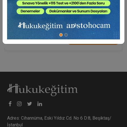
Borçlar Mevzuatından Kaynaklı Nitelikli
Hesaplamalar Eğitimi (3 Eğitmen - 4 Video)
6000 TL
Sepete Ekle
Adres: Cihannüma, Eski Yıldız Cd. No 6 D:8, Beşiktaş/
İstanbul