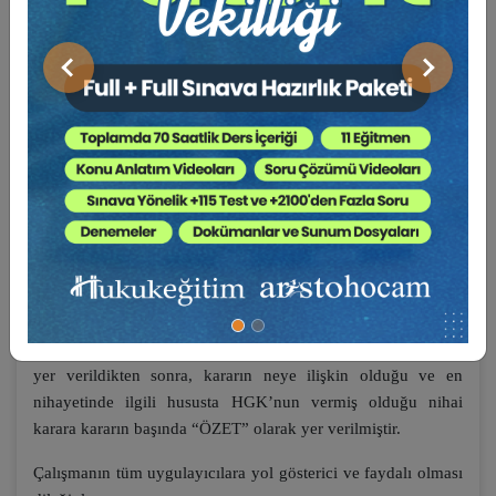
bu özellikleri dikkate alınarak, hukuk uygulayıcılarına
açacakları ve/veya yürütmekte oldukları davalarda yol
gösterici olabilmesi amacıyla hazırlanmıştır.
Önceki
Sonraki
HGK Diyor Ki
adı verilen bu seri, 2020-2022 yıllarını kapsar
şekilde, uygulamada en çok karşılaşılan, en dinamik, en çok
ihtiyaç duyulan konu başlıkları tespit edilerek belli bir konu
başlığına hasredilerek derlenen kararlardan oluşmaktadır.
Derlenen kararların her birine bir numara verilmiş, kararın
neye ilişkin olduğu hususu anahtar kelimeler kullanılmak
suretiyle içindekilerde başlık olarak yer almıştır. Kitap
içeriğinde ise her sayfanın üst başlığında karar numarasına
yer verilerek karar metnini bulmak kolaylaştırılmıştır.
Derlemede yer alan her bir karar başlığında künye bilgisine
yer verildikten sonra, kararın neye ilişkin olduğu ve en
nihayetinde ilgili hususta HGK’nun vermiş olduğu nihai
karara kararın başında “ÖZET” olarak yer verilmiştir.
Çalışmanın tüm uygulayıcılara yol gösterici ve faydalı olması