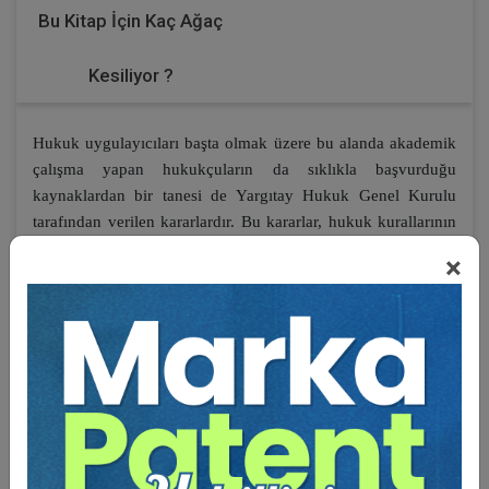
Bu Kitap İçin Kaç Ağaç
Kesiliyor ?
Hukuk uygulayıcıları başta olmak üzere bu alanda akademik
çalışma yapan hukukçuların da sıklıkla başvurduğu
kaynaklardan bir tanesi de Yargıtay Hukuk Genel Kurulu
tarafından verilen kararlardır. Bu kararlar, hukuk kurallarının
somut olaylara uygulanması hususunda usulden esasa kadar
×
ayrıntılı incelemeler içermesinin yanında teorik bilgiler de
içeriyor olması sebebiyle ayrıca öneme sahiptir. Verilen
kararların ekseriyetle kesin olması ve ilk derece
mahkemelerini bağlaması da emsal niteliğini
güçlendirmektedir. Bu nedenle her aşamadaki hukuk
uygulayıcıları için son derece yol gösterici olma özelliğini
haizdir.
İşte elinizdeki çalışma da Hukuk Genel Kurulu kararlarının