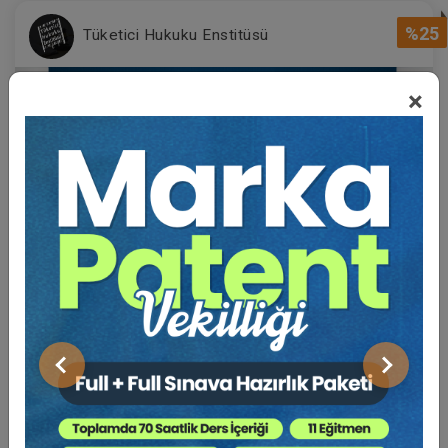
%25
Tüketici Hukuku Enstitüsü
×
Sertifika
Tekrar İzle
Ekli Dosya
22-23-24 Ekim 2026
VII. BORÇLAR HUKUKU KONGRESİ (Erken Kayıt
Önceki
Sonraki
İndirimli)
1000 TL