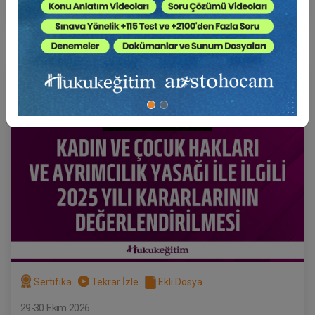
Sepete Ekle
750 TL
Hukuk Eğitim
Sertifika
Tekrar İzle
Ekli Dosya
29-30 Ekim 2026