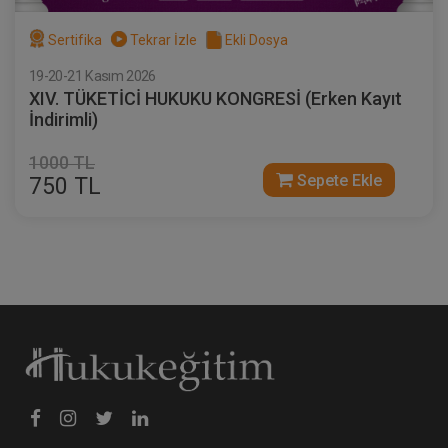
Sertifika
Tekrar İzle
Ekli Dosya
19-20-21 Kasım 2026
XIV. TÜKETİCİ HUKUKU KONGRESİ (Erken Kayıt
İndirimli)
1000 TL
Sepete Ekle
750 TL