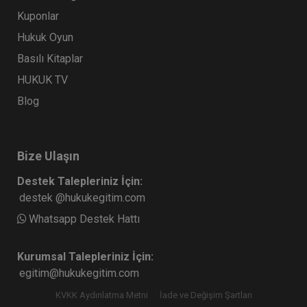
Kuponlar
Hukuk Oyun
Basılı Kitaplar
HUKUK TV
Blog
Bize Ulaşın
Seçim Güvenliği Hukuku Zirvesi Video Kaydı
Destek Talepleriniz İçin:
destek @hukukegitim.com
ARMAĞANIMIZDIR
Sepete Ekle
Whatsapp Destek Hattı
Kurumsal Talepleriniz İçin:
Aristo Yayınevi
egitim@hukukegitim.com
KVKK Aydınlatma Metni
İade ve Değişim Şartları