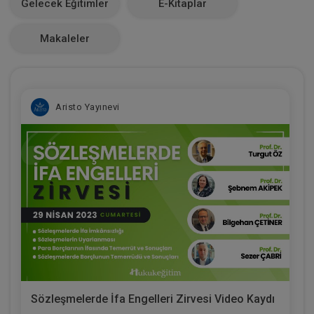
Gelecek Eğitimler
E-Kitaplar
3
Makaleler
Aristo Yayınevi
Sözleşmelerde İfa Engelleri Zirvesi Video Kaydı