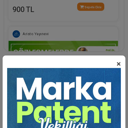
900 TL
Sepete Ekle
Aristo Yayınevi
×
Eğitmen Hakkında
Aristo Yayınevi, Aristo Markalar Topluluğunun ilk
oluşumudur.
Türkiye'nin önde gelen ve seçkin hukuk yayıncısı
olup, bastığı kitaplara şurdan
erişebilirsiniz:
https://www.hukukfuar.com/
Sözleşmelerde İfa Engelleri Zirvesi Video Kaydı
900 TL
Sepete Ekle