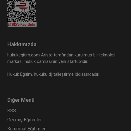
Aristo Yayınevi
Hakkımızda
hukukegitim.com Aristo tarafından kurulmuş bir teknoloji
markası, hukuk camiasının yeni startup’ıdır.
Hukuk Eğitim, hukuku dijitalleştirme iddiasındadır.
Sözleşmelerde İfa Engelleri Zirvesi Video Kaydı
900 TL
Sepete Ekle
Diğer Menü
SSS
Geçmiş Eğitimler
Aristo Yayınevi
Kurumsal Eğitimler