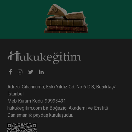
Aristo Yayınevi
Adres: Cihannüma, Eski Yıldız Cd. No 6 D:8, Beşiktaş/
İstanbul
Sözleşmelerde İfa Engelleri Zirvesi Video Kaydı
Meb Kurum Kodu: 99993431
hukukegitim.com bir Boğaziçi Akademi ve Enstitü
900 TL
Sepete Ekle
Danışmanlık paydaş kuruluşudur.