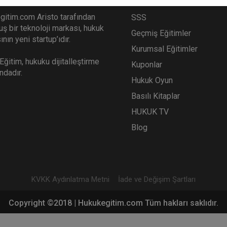
gitim.com Aristo tarafından
SSS
ş bir teknoloji markası, hukuk
Geçmiş Eğitimler
nın yeni startup’ıdır.
Kurumsal Eğitimler
ğitim, hukuku dijitalleştirme
Kuponlar
ındadır.
Hukuk Oyun
Basılı Kitaplar
HUKUK TV
Blog
KVKK Aydınlatma Metni
İade ve Değişim Şartları
Copyright ©2018 | Hukukegitim.com Tüm hakları saklıdır.