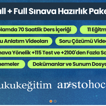
Bütün Hukuk Kitapları
,
Genel Hukuk
,
Ücretsizler / A
 Ağaç Kesiliyor ?
bilinen, 25.12.2025 tarih/33118 sayılı Resmi Gazete’de yayınlanar
iklik Yapılmasına Dair Kanun ile getirilen değişiklikler tablo halin
inin eski metnine yer verilerek kaldırılmış olan kısımlar
kırmızı
ile
lmiş olan kısımlar
yeşil
ile işaretlenmiştir.
ımızda
Diğer Menü