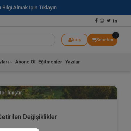
lgi Almak İçin Tıklayın
0
Sepetim
Giriş
ları
Abone Ol
Eğitmenler
Yazılar
arılmıştır.
Getirilen Değişiklikler