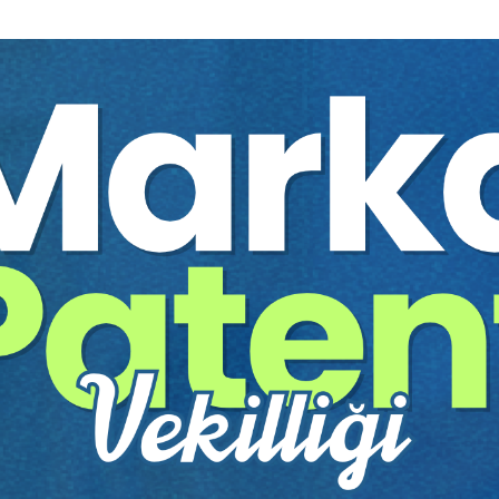
Yazar:
Aristo Yayınevi
Sayfa Sayısı:
48
Yayın Tarihi:
13.03.2026
Baskı:
1
Tür:
E-kitap
Basılı Olsaydı Fiyatı:
0,00
ÜCRETSİZ - 
Sepete Ekle
tır.
irekt olarak ulaşabilir ve cihazlarınızdan okuyabilirsiniz. Adresi