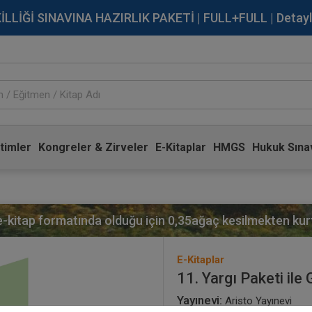
İĞİ SINAVINA HAZIRLIK PAKETİ | FULL+FULL | Detaylı Bi
timler
Kongreler & Zirveler
E-Kitaplar
HMGS
Hukuk Sınav
 e-kitap formatında olduğu için
0,35
ağaç kesilmekten kurt
E-Kitaplar
11. Yargı Paketi ile 
Yayınevi:
Aristo Yayınevi