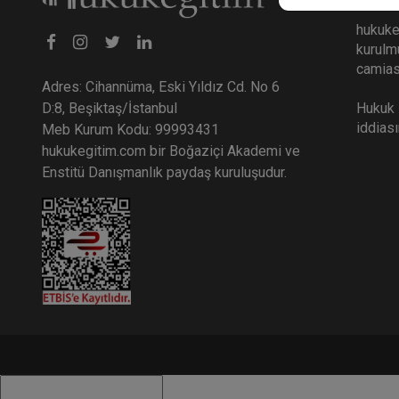
hukuke
kurulmu
camiası
Adres: Cihannüma, Eski Yıldız Cd. No 6
Hukuk E
D:8, Beşiktaş/İstanbul
iddias
Meb Kurum Kodu: 99993431
hukukegitim.com bir Boğaziçi Akademi ve
Enstitü Danışmanlık paydaş kuruluşudur.