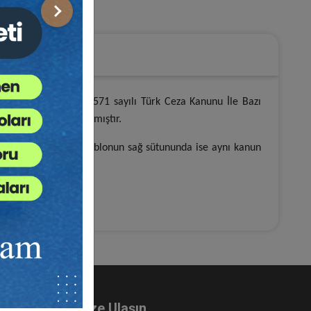
rmağanımızdır
Sonraki
ak yürürlüğe giren 7571 sayılı Türk Ceza Kanunu İle Bazı
de sunulmaya çalışılmıştır.
 işaretlenmiş olup, tablonun sağ sütununda ise aynı kanun
Bize Ulaşın