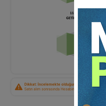
Dikkat: İncelemekte olduğunuz ürün bir e-kitap
Satın alım sonrasında Hesabım sayfanız üzerinden d