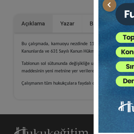
Kategoriler:
Önceki
Açıklama
Yazar
Bu Kitap İçin Kaç
Bu çalışmada, kamuoyu nezdinde 11. Yargı Paketi olarak 
Kanunlarda ve 631 Sayılı Kanun Hükmünde Kararnamede Değiş
Tablonun sol sütununda değişikliğe uğrayan kanun maddes
maddesinin yeni metnine yer verilerek eklenmiş/değiştiri
Çalışmanın tüm hukukçulara faydalı olması dileğiyle…
Hakk