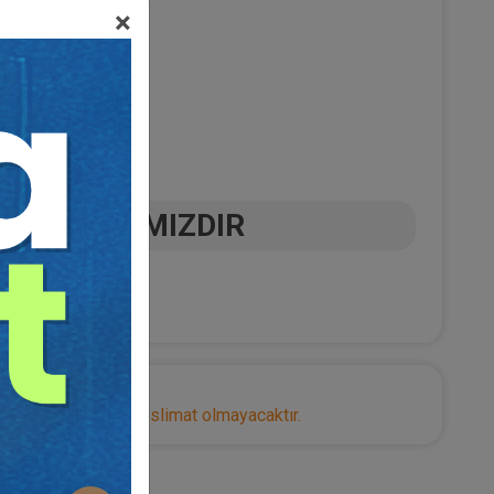
×
ARMAĞANIMIZDIR
nize herhangi bir teslimat olmayacaktır.