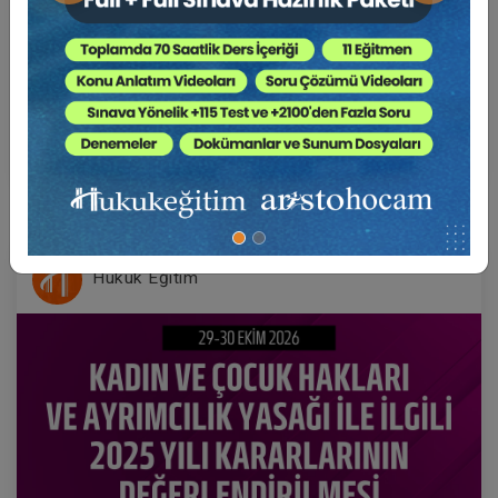
22-23-24 Ekim 2026
VII. BORÇLAR HUKUKU KONGRESİ (Erken Kayıt
İndirimli)
1000 TL
Sepete Ekle
750 TL
Hukuk Eğitim