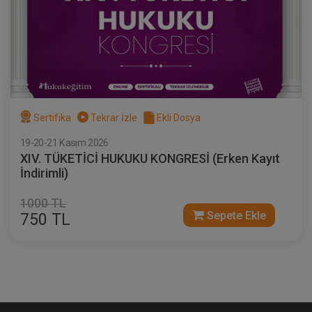
Sertifika
Tekrar İzle
Ekli Dosya
19-20-21 Kasım 2026
XIV. TÜKETİCİ HUKUKU KONGRESİ (Erken Kayıt
İndirimli)
1000 TL
Sepete Ekle
750 TL