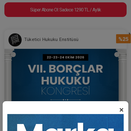
Süper Abone Ol: Sadece 1290 TL / Aylık
%25
Tüketici Hukuku Enstitüsü
×
Sertifika
Tekrar İzle
Ekli Dosya