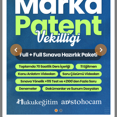
22-23-24 Ekim 2026
VII. BORÇLAR HUKUKU KONGRESİ (Erken Kayıt
İndirimli)
1000 TL
Sepete Ekle
750 TL
Önceki
Sonraki
Hukuk Eğitim