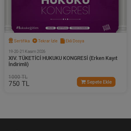
Sertifika
Tekrar İzle
Ekli Dosya
19-20-21 Kasım 2026
XIV. TÜKETİCİ HUKUKU KONGRESİ (Erken Kayıt
İndirimli)
1000 TL
Sepete Ekle
750 TL