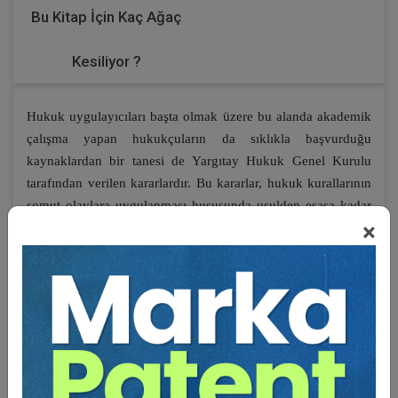
Bu Kitap İçin Kaç Ağaç
Kesiliyor ?
Hukuk uygulayıcıları başta olmak üzere bu alanda akademik
çalışma yapan hukukçuların da sıklıkla başvurduğu
kaynaklardan bir tanesi de Yargıtay Hukuk Genel Kurulu
tarafından verilen kararlardır. Bu kararlar, hukuk kurallarının
somut olaylara uygulanması hususunda usulden esasa kadar
×
ayrıntılı incelemeler içermesinin yanında teorik bilgiler de
içeriyor olması sebebiyle ayrıca öneme sahiptir. Verilen
kararların ekseriyetle kesin olması ve ilk derece
mahkemelerini bağlaması da emsal niteliğini
güçlendirmektedir. Bu nedenle her aşamadaki hukuk
uygulayıcıları için son derece yol gösterici olma özelliğini
haizdir.
İşte elinizdeki çalışma da Hukuk Genel Kurulu kararlarının