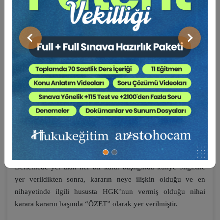
bu özellikleri dikkate alınarak, hukuk uygulayıcılarına
açacakları ve/veya yürütmekte oldukları davalarda yol
gösterici olabilmesi amacıyla hazırlanmıştır.
Önceki
Sonraki
HGK Diyor Ki
adı verilen bu seri, 2020-2022 yıllarını kapsar
şekilde, uygulamada en çok karşılaşılan, en dinamik, en çok
ihtiyaç duyulan konu başlıkları tespit edilerek belli bir konu
başlığına hasredilerek derlenen kararlardan oluşmaktadır.
Derlenen kararların her birine bir numara verilmiş, kararın
neye ilişkin olduğu hususu anahtar kelimeler kullanılmak
suretiyle içindekilerde başlık olarak yer almıştır. Kitap
içeriğinde ise her sayfanın üst başlığında karar numarasına
yer verilerek karar metnini bulmak kolaylaştırılmıştır.
Derlemede yer alan her bir karar başlığında künye bilgisine
yer verildikten sonra, kararın neye ilişkin olduğu ve en
nihayetinde ilgili hususta HGK’nun vermiş olduğu nihai
karara kararın başında “ÖZET” olarak yer verilmiştir.