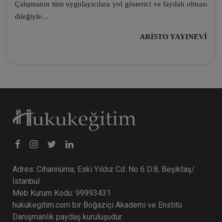
Çalışmanın tüm uygulayıcılara yol gösterici ve faydalı olması
dileğiyle…
ARİSTO YAYINEVİ
Adres: Cihannüma, Eski Yıldız Cd. No 6 D:8, Beşiktaş/
İstanbul
Meb Kurum Kodu: 99993431
hukukegitim.com bir Boğaziçi Akademi ve Enstitü
Danışmanlık paydaş kuruluşudur.