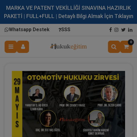
MARKA VE PATENT VEKİLLİĞİ SINAVINA HAZIRLIK
PAKETİ | FULL+FULL | Detaylı Bilgi Almak İçin Tıklayın
Whatsapp Destek
SSS
0