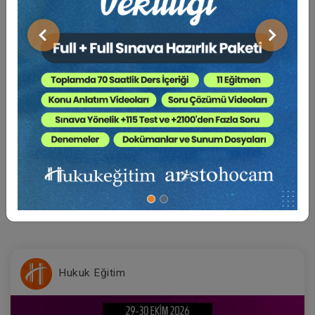
Önceki
Sonraki
Sertifika
Tekrar İzle
Ekli Dosya
22-23-24 Ekim 2026
VII. BORÇLAR HUKUKU KONGRESİ (Erken Kayıt
İndirimli)
1000 TL
Sepete Ekle
750 TL
Hukuk Eğitim