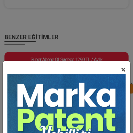
BENZER EĞITIMLER
Süper Abone Ol: Sadece 1290 TL / Aylık
×
%25
Tüketici Hukuku Enstitüsü