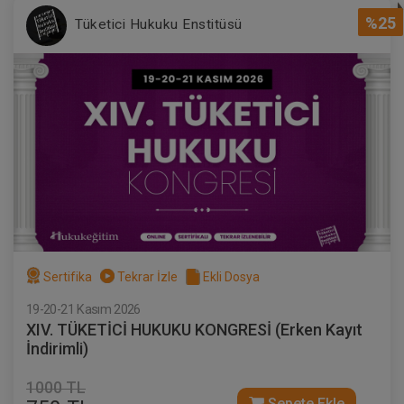
%25
Tüketici Hukuku Enstitüsü
Sertifika
Tekrar İzle
Ekli Dosya
19-20-21 Kasım 2026
XIV. TÜKETİCİ HUKUKU KONGRESİ (Erken Kayıt
İndirimli)
1000 TL
Sepete Ekle