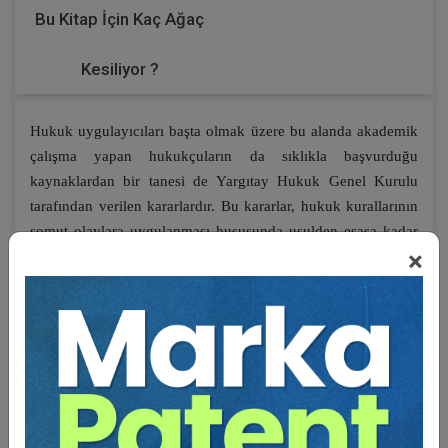
Bu Kitap İçin Kaç Ağaç
Kesiliyor ?
Hukuk uygulayıcıları başta olmak üzere bu alanda akademik
çalışma yapan hukukçuların da sıklıkla başvurduğu
kaynaklardan bir tanesi de Yargıtay Hukuk Genel Kurulu
tarafından verilen kararlardır. Bu kararlar, hukuk kurallarının
somut olaylara uygulanması hususunda usulden esasa kadar
×
ayrıntılı incelemeler içermesinin yanında teorik bilgiler de
içeriyor olması sebebiyle ayrıca öneme sahiptir. Verilen
kararların ekseriyetle kesin olması ve ilk derece
mahkemelerini bağlaması da emsal niteliğini
güçlendirmektedir. Bu nedenle her aşamadaki hukuk
uygulayıcıları için son derece yol gösterici olma özelliğini
haizdir.
İşte elinizdeki çalışma da Hukuk Genel Kurulu kararlarının