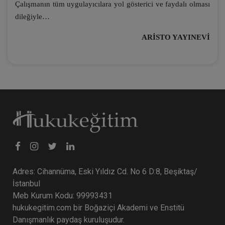
Çalışmanın tüm uygulayıcılara yol gösterici ve faydalı olması
dileğiyle…
ARİSTO YAYINEVİ
Adres: Cihannüma, Eski Yıldız Cd. No 6 D:8, Beşiktaş/
İstanbul
Meb Kurum Kodu: 99993431
hukukegitim.com bir Boğaziçi Akademi ve Enstitü
Danışmanlık paydaş kuruluşudur.