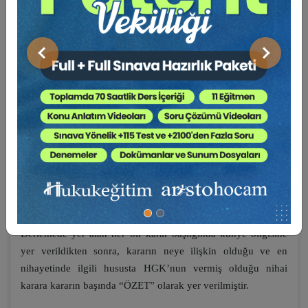
bu özellikleri dikkate alınarak, hukuk uygulayıcılarına
açacakları ve/veya yürütmekte oldukları davalarda yol
gösterici olabilmesi amacıyla hazırlanmıştır.
Önceki
Sonraki
HGK Diyor Ki
adı verilen bu seri, 2020-2022 yıllarını kapsar
şekilde, uygulamada en çok karşılaşılan, en dinamik, en çok
ihtiyaç duyulan konu başlıkları tespit edilerek belli bir konu
başlığına hasredilerek derlenen kararlardan oluşmaktadır.
Derlenen kararların her birine bir numara verilmiş, kararın
neye ilişkin olduğu hususu anahtar kelimeler kullanılmak
suretiyle içindekilerde başlık olarak yer almıştır. Kitap
içeriğinde ise her sayfanın üst başlığında karar numarasına
yer verilerek karar metnini bulmak kolaylaştırılmıştır.
Derlemede yer alan her bir karar başlığında künye bilgisine
yer verildikten sonra, kararın neye ilişkin olduğu ve en
nihayetinde ilgili hususta HGK’nun vermiş olduğu nihai
karara kararın başında “ÖZET” olarak yer verilmiştir.