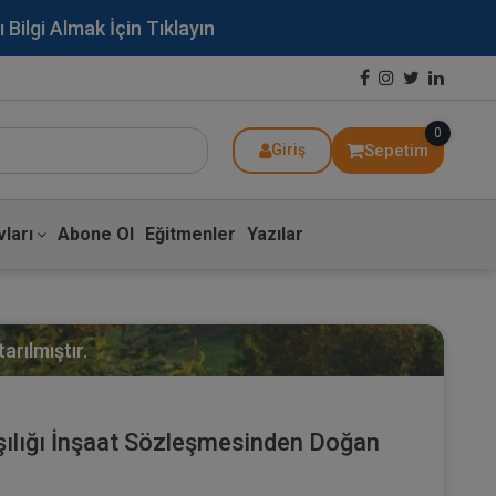
lgi Almak İçin Tıklayın
0
Sepetim
Giriş
ları
Abone Ol
Eğitmenler
Yazılar
arılmıştır.
şılığı İnşaat Sözleşmesinden Doğan