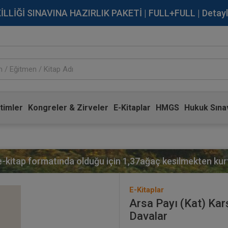
İĞİ SINAVINA HAZIRLIK PAKETİ | FULL+FULL | Detaylı Bi
timler
Kongreler & Zirveler
E-Kitaplar
HMGS
Hukuk Sınav
 e-kitap formatında olduğu için
1,37
ağaç kesilmekten kurt
E-Kitaplar
Arsa Payı (Kat) Kar
Davalar