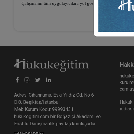
Çalışmanın tüm uygulayıcılara yol gösterici ve faydalı olma
Hakk
hukuke
kurulmu
camiası
Adres: Cihannüma, Eski Yıldız Cd. No 6
Hukuk E
D:8, Beşiktaş/İstanbul
iddias
Meb Kurum Kodu: 99993431
hukukegitim.com bir Boğaziçi Akademi ve
Enstitü Danışmanlık paydaş kuruluşudur.