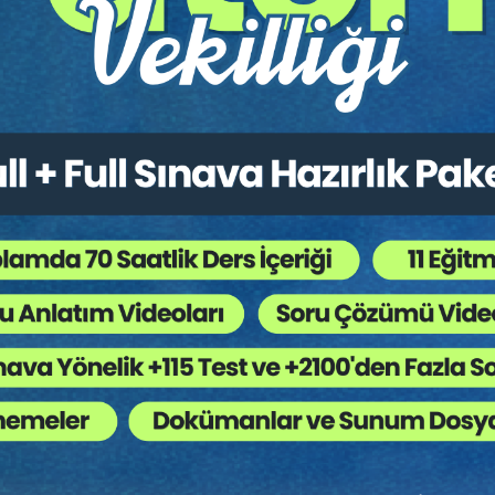
Hukuku
,
Genel Hukuk
,
Medeni Usul Hukuku
,
Sözleşm
 Ağaç Kesiliyor ?
k çalışma yapan hukukçuların da sıklıkla başvurduğu kaynaklardan bir
a uygulanması hususunda usulden esasa kadar ayrıntılı incelemeler içerm
lması ve ilk derece mahkemelerini bağlaması da emsal niteliğini güçle
bu özellikleri dikkate alınarak, hukuk uygulayıcılarına açacakları ve/
ar şekilde, uygulamada en çok karşılaşılan, en dinamik, en çok ihtiyaç du
ararların her birine bir numara verilmiş, kararın neye ilişkin olduğu h
n üst başlığında karar numarasına yer verilerek karar metnini bulmak kol
olduğu ve en nihayetinde ilgili hususta HGK’nun vermiş olduğu nihai kar