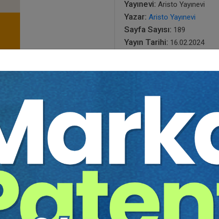
Yayınevi:
Aristo Yayınevi
Yazar:
Aristo Yayınevi
Sayfa Sayısı:
189
Yayın Tarihi:
16.02.2024
Baskı:
1
Tür:
E-kitap
Basılı Olsaydı Fiyatı:
275,0
165,00
275,00 TL
Sepete Ekle
tır.
irekt olarak ulaşabilir ve cihazlarınızdan okuyabilirsiniz. Adresi