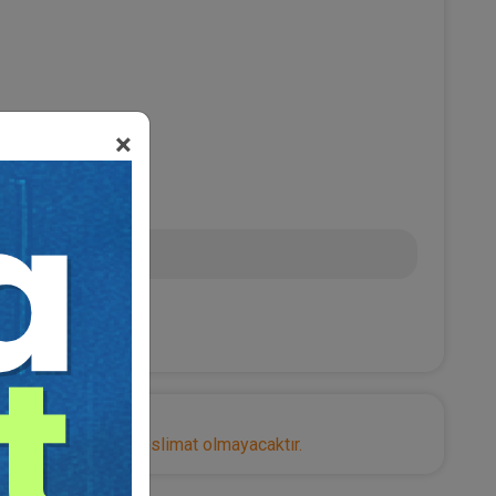
×
0
 TL
nize herhangi bir teslimat olmayacaktır.