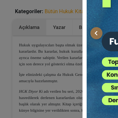
Kategoriler:
Bütün Hukuk Kitapları
,
Borçlar 
Açıklama
Yazar
Bu Kitap İçin Kaç
Önceki
Hukuk uygulayıcıları başta olmak üzere bu alanda akademi
kararlardır. Bu kararlar, hukuk kurallarının somut olaylar
ayrıca öneme sahiptir. Verilen kararların ekseriye kesin o
için son derece yol gösterici olma özelliğini haizdir.
İşte elinizdeki çalışma da Hukuk Genel Kurulu kararlarının 
amacıyla hazırlanmıştır.
HGK Diyor Ki
adı verilen bu seri, 2020-2022 yıllarını kaps
hasredilerek derlenen kararlardan oluşmaktadır. Derlenen k
başlık olarak yer almıştır. Kitap içeriğinde ise her sayfanı
künye bilgisine yer verildikten sonra, kararın neye ilişkin 