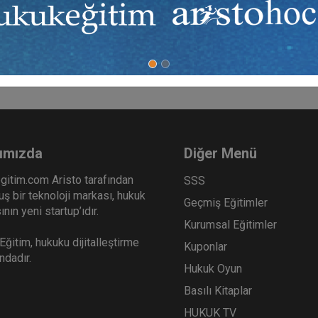
sı dileğiyle…
ımızda
Diğer Menü
gitim.com Aristo tarafından
SSS
ş bir teknoloji markası, hukuk
Geçmiş Eğitimler
nın yeni startup’ıdır.
Kurumsal Eğitimler
ğitim, hukuku dijitalleştirme
Kuponlar
ındadır.
Hukuk Oyun
Basılı Kitaplar
HUKUK TV