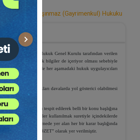
eler Hukuku
,
Taşınmaz (Gayrimenkul) Hukuku
Sonraki
 tanesi de Yargıtay Hukuk Genel Kurulu tarafından verilen
esinin yanında teorik bilgiler de içeriyor olması sebebiyle
ndirmektedir. Bu nedenle her aşamadaki hukuk uygulayıcıları
veya yürütmekte oldukları davalarda yol gösterici olabilmesi
yulan konu başlıkları tespit edilerek belli bir konu başlığına
ususu anahtar kelimeler kullanılmak suretiyle içindekilerde
aylaştırılmıştır. Derlemede yer alan her bir karar başlığında
ara kararın başında “ÖZET” olarak yer verilmiştir.