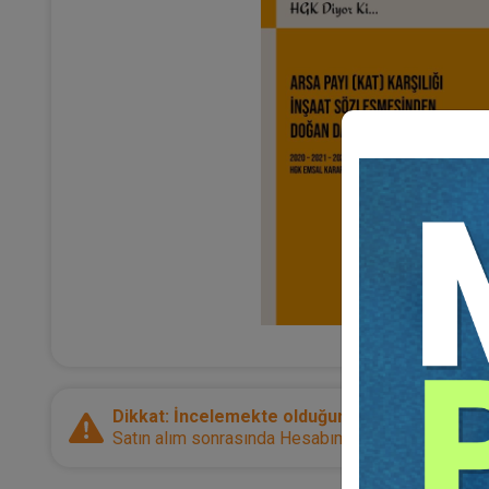
Dikkat: İncelemekte olduğunuz ürün bir e-kitap
Satın alım sonrasında Hesabım sayfanız üzerinden d