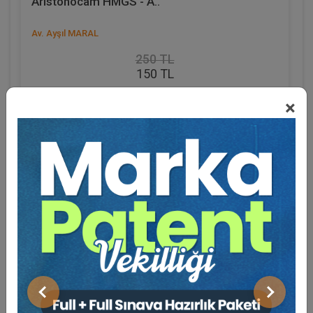
Aristohocam HMGS - A..
Av. Ayşıl MARAL
250 TL
150 TL
Sepete Ekle
×
Eğitmen Hakkında
Sosyal Medya
Önceki
Sonraki