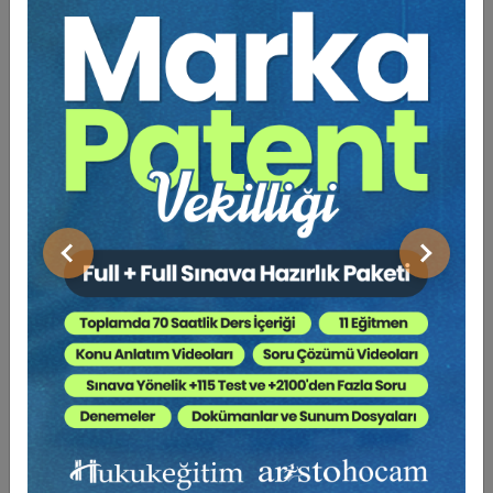
birçok hasta sağlık hizmetlerine erişimi kısıtlayan birçok
nedenden ötürü yeterli derecede sağlık hizmeti
alamamaktadır. Bu durum insanın sırf insan olması nedeniyle
sahip olduğu değerler bütününü oluşturan insan haklarına
aykırılık oluşturmaktadır. Sağlık hakkı, mümkün olan en
yüksek bedensel ve ruhsal sağlık standardına sahip olma
hakkı anlamına gelmekte ve uluslararası hukuk ile
korunmaktadır. Bu hak aynı zamanda sağlıklı bireyler ve
toplum hedefine ulaşabilmek için gerekli tesislere ve şartlara
ulaşma ve bunları kullanma haklarını da içerisinde
Önceki
Sonraki
barındırmaktadır. Dolayısıyla bu hak, ülkelerin sağlık
sistemlerinin ve sağlık hizmetleri sunumunun iyileştirilmesi
için etkili bir araçtır. Tele-tıp, tam da bu amacın araca
dönüştürülmesi noktasında çözüm olarak tasarlanmıştır.
Dünya genelinde birçok e-sağlık uygulamasına yönelik
çalışma yer almakta olup ülkemizde de Sağlık Bakanlığınca
2007 yılında Sağlıkta Dönüşüm Projesi başlatılmıştır. 2019
yılına değin yalnızca belirli alanlarda tele-tıp hizmeti