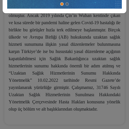
sağlanmıştır. Bunun en büyük nedeni ise “uzaktan tedavi
yasağı” ve “bizzat muayene yükümlülüğü” ile ilgili görüşler
olmuştur. Ancak 2019 yılında Çin’in Wuhan kentinde çıkan
ve kısa sürede bir pandemi haline gelen Covid-19 hastalığı ile
birlikte bu görüşler hızla terk edilmeye başlanmıştır. Birçok
ülkede ve Avrupa Birliği (AB) hukukunda uzaktan sağlık
hizmeti sunumuna ilişkin yasal düzenlemeler bulunmasına
karşın Türkiye’de ise bu husustaki yasal düzenleme açığının
kapatılabilmesi için Sağlık Bakanlığınca uzaktan sağlık
hizmetlerinin sunumu hakkında önemli bir adım atılmış ve
“Uzaktan Sağlık Hizmetlerinin Sunumu Hakkında
Yönetmelik” 10.02.2022 tarihinde Resmi Gazete’de
yayınlanarak yürürlüğe girmiştir. Çalışmamız, 31746 Sayılı
Uzaktan Sağlık Hizmetlerinin Sunulması Hakkındaki
Yönetmelik Çerçevesinde Hasta Hakları konusuna yönelik
olup üç bölüm ve alt başlıklarından oluşmaktadır.