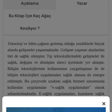
Açıklama
Yazar
Bu Kitap İçin Kaç Ağaç
Kesiliyor ?
Teknoloji ve bilim çağının getirmiş olduğu yeniliklerle birçok
alanda gelişmeler yaşanmaktadır. Gelişme yaşanan alanlardan
biri de sağlık olmuştur. Tıp teknolojilerindeki gelişmeler ile
sağlık, değişim ve dönüşüm süreci içerisinde yer almıştır.
Bilişim teknolojilerinin kullanımının yaygınlaşması ile de
bilişim teknolojileri uygulamaları sağlık alanına da entegre
edilmiştir. Bu çerçevede uzaktan sağlık hizmeti sunumunda
kullanılan uygulamalar “e-sağlık uygulamaları” olarak
adlandırılmaktadır. E-sağlık uygulamaları, hastaların sağlık
sorunlarına ilişkin çözüm bulma imkânı sağlarken uzak veya
×
kırsal bölgelerde yaşayan ya da yetersiz sağlık hizmeti alan