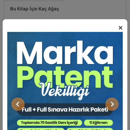
Bu Kitap İçin Kaç Ağaç
Kesiliyor ?
×
Black Mirror dizisinin 2016 yılında yayınlanan Nosedive
– Dibe Çakılma isimli bölümü bizleri distopik bir
geleceğe götürür. İnsanlar RateMe adını verdikleri bir
teknoloji geliştirmiştir ve bu teknoloji insanların
birbirlerine puan vermesini sağlar. İnsanlar, gözlerine
taktıkları lensler sayesinde çevrelerindeki diğer
insanların ve kendilerinin kaç puan biriktirebildiklerini
görebilmekte, verilen puanlarla toplumda bir yer
edinmekte ve aldıkları puanlara göre yaşamlarını
sürdürerek çeşitli haklar elde etmektedirler. Bu
Önceki
Sonraki
sistemde kişilerin alacağı uçak biletinden, iyi bir iş
sahibi ve kariyer sahibi olmaya kadar pek çok şey bu
puanlara bağlı olmaktadır ve bir insana iltifat etmek dahi