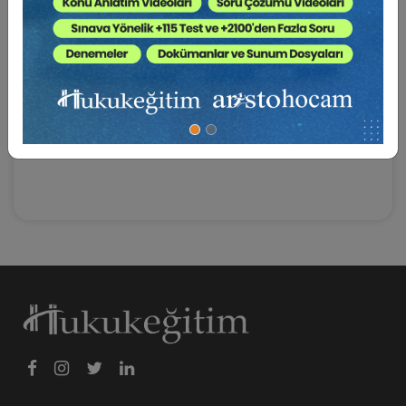
kişinin puan almasını sağlarken içilen içecekten yenilen
yemeğe, gidilen mekâna, giyilen kıyafete kadar her şey
insanların iyi veya kötü olarak puanlamasına tabi olduğu
için bu teknoloji insanların doğuştan sahip olduğu
bireysel özgürlüğü de kısıtlayarak telefonlara bağımlı
bir yaşam sürdürülmesine sebep olarak insanları
kısıtlayan bir özellik göstermektedir.