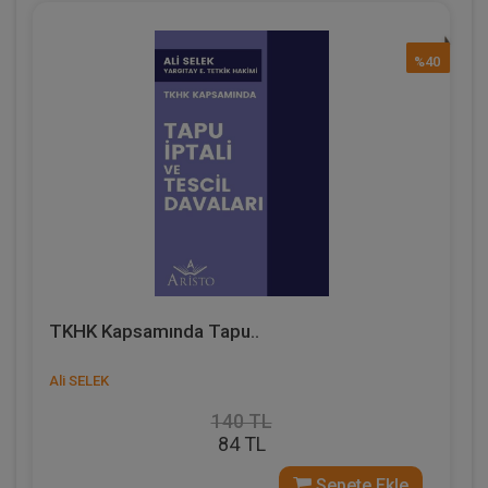
%40
TKHK Kapsamında Tapu..
Ali SELEK
140 TL
84 TL
Sepete Ekle