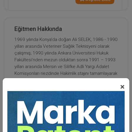
Eğitmen Hakkında
1969 yılında Konya’da doğan Ali SELEK, 1986 - 1990
yılları arasında Veteriner Sağlık Teknisyeni olarak
çalışmış; 1990 yılında Ankara Üniversitesi Hukuk
Fakültesi’nden mezun olduktan sonra 1991 – 1993
yılları arasında Mersin ve Silifke Adli Yargı Adalet
Komisyonları nezdinde Hakimlik stajını tamamlayarak
Hakimlik görevine başlamıştır.
×
1994 – 1998 yılları arasında Reyhanlı (HATAY) ve
1998 – 1999 yılları arasında Muradiye (VAN)
Hakimliği görevlerinde bulunmuştur. 1999 yılında
Yargıtay 15. Hukuk Dairesi Tetkik Hakimliği’ne atanan
Ali SELEK, 2003 yılı Kasım ayında kendi isteğiyle
ayrılana kadar Yargıtay Hakimi olarak çalışmıştır.
Yargıtay 15. Hukuk Dairesi’nin inceleme alanı olan