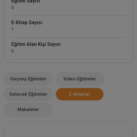
Eğitim Sayısı
0
E-Kitap Sayısı
1
Eğitim Alan Kişi Sayısı
0
E-Kitap Alan Kişi Sayısı
0
Geçmiş Eğitimler
Video Eğitimler
Makale Sayısı
Gelecek Eğitimler
E-Kitaplar
0
Makaleler