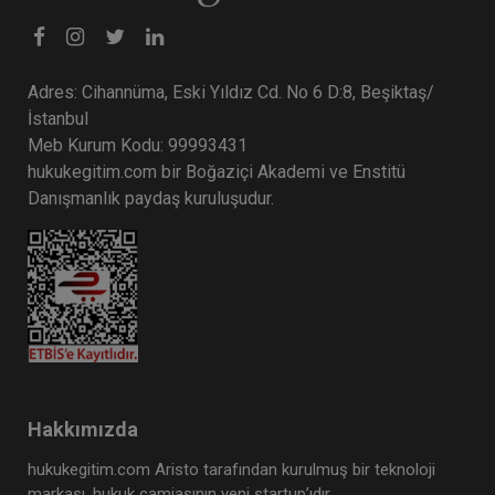
Adres: Cihannüma, Eski Yıldız Cd. No 6 D:8, Beşiktaş/
İstanbul
Meb Kurum Kodu: 99993431
hukukegitim.com bir Boğaziçi Akademi ve Enstitü
Danışmanlık paydaş kuruluşudur.
Hakkımızda
hukukegitim.com Aristo tarafından kurulmuş bir teknoloji
markası, hukuk camiasının yeni startup’ıdır.