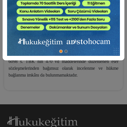
sonuçlandırılmasında 6502 sayılı Yasanın “Geçiş Hükümleri”
başlıklı Geçici 1/2. maddesindeki
“(2) Bu Kanunun
yürürlüğe girdiği tarihten önceki tüketici işlemlerine,
bunların hukuken bağlayıcı olup olmadıklarına ve
sonuçlarına bu işlemler hangi kanun yürürlükte iken
gerçekleşmiş ise kural olarak o kanun hükümleri
uygulanır.”
hükmü gereğince hem 6502 sayılı Yasanın hem
de 4822 sayılı Yasayla değişik 4077 sayılı Kanunun
uygulanma ihtimali mevcut olup bu davaların çoğu zaman
6098 s. TBK nın 470 vd maddelerinde düzenlenen eser
sözleşmelerinden bağımsız olarak incelenme ve hükme
bağlanma imkânı da bulunmamaktadır.