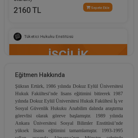
2160 TL
Sepete Ekle
Tüketici Hukuku Enstitüsü
Eğitmen Hakkında
Şükran Ertürk, 1986 yılında Dokuz Eylül Üniversitesi
Hukuk Fakültesi’nde lisans eğitimini bitirerek 1987
yılında Dokuz Eylül Üniversitesi Hukuk Fakültesi İş ve
Sosyal Güvenlik Hukuku Anabilim dalında araştırma
görevlisi olarak göreve başlamıştır. 1989 yılında
İşçilik Alacakları ve Tazminatları - 1 - III. İş
Ankara Üniversitesi Sosyal Bilimler Enstitüsü’nde
Hukuku Kongresi - VII. Oturum
yüksek lisans eğitimini tamamlamıştır. 1993-1995
360 TL
Sepete Ekle
yılları arasında Almanya’nın Münster şehrinde