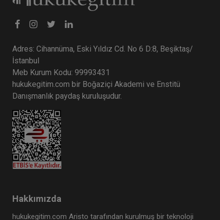
Adres: Cihannüma, Eski Yıldız Cd. No 6 D:8, Beşiktaş/
İstanbul
Meb Kurum Kodu: 99993431
hukukegitim.com bir Boğaziçi Akademi ve Enstitü
Danışmanlık paydaş kuruluşudur.
İş Kazaları ve Meslek Hastalıkları - III. İş Hukuku
Kongresi - V. Oturum
360 TL
Sepete Ekle
Tüketici Hukuku Enstitüsü
Hakkımızda
hukukegitim.com Aristo tarafından kurulmuş bir teknoloji