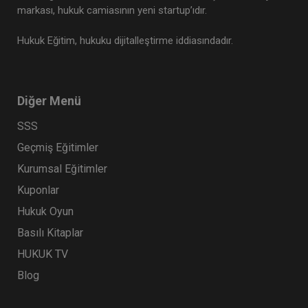
markası, hukuk camiasının yeni startup’ıdır.
Hukuk Eğitim, hukuku dijitalleştirme iddiasındadır.
Diğer Menü
SSS
Geçmiş Eğitimler
İş Hukukunda Genel Konular - III. İş Hukuku
Kongresi - II. Oturum
Kurumsal Eğitimler
360 TL
Sepete Ekle
Kuponlar
Hukuk Oyun
Basılı Kitaplar
Tüketici Hukuku Enstitüsü
HUKUK TV
Blog