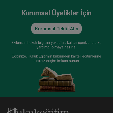
Tüketici Hukuku Enstitüsü
Kurumsal Üyelikler İçin
Kurumsal Teklif Alın
Ekibinizin hukuk bilgisini yükseltin, kaliteli içeriklerle size
yardımcı olmaya hazırız!
Ekibinize, Hukuk Eğitim’in birbirinden kaliteli eğitimlerine
sınırsız erişim imkanı sunun.
İş Sözleşmesi - III. İş Hukuku Kongresi - IV.
Oturum
360 TL
Sepete Ekle
Tüketici Hukuku Enstitüsü