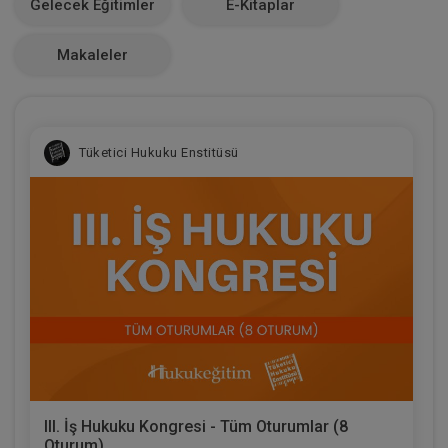
Gelecek Eğitimler
E-Kitaplar
0
Makaleler
Tüketici Hukuku Enstitüsü
III. İş Hukuku Kongresi - Tüm Oturumlar (8
Oturum)