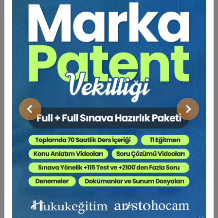
Tüketici Hukuku Enstitüsü
Önceki
Sonraki
Sosyal Güvenlik Hukuku - V. İş Hukuku Kongresi -
IV. Oturum Video Kaydı
360 TL
Sepete Ekle