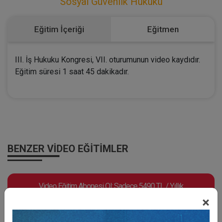
Sosyal Güvenlik Hukuku
Eğitim İçeriği
Eğitmen
III. İş Hukuku Kongresi, VII. oturumunun video kaydıdır.
Eğitim süresi 1 saat 45 dakikadır.
BENZER VIDEO EĞITIMLER
Video Eğitim Abonesi Ol: Sadece 5490 TL / Yıllık
×