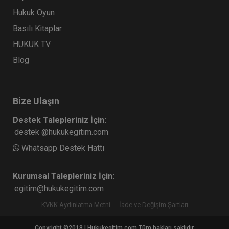
Hukuk Oyun
Basılı Kitaplar
HUKUK TV
Blog
Bize Ulaşın
Destek Talepleriniz İçin:
destek @hukukegitim.com
Whatsapp Destek Hattı
Kurumsal Talepleriniz İçin:
egitim@hukukegitim.com
KVKK Aydınlatma Metni
İade ve Değişim Şartları
Copyright ©2018 | Hukukegitim.com Tüm hakları saklıdır.