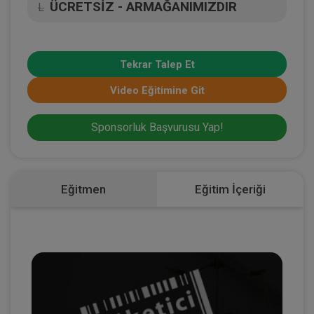
ÜCRETSİZ - ARMAĞANIMIZDIR
L
Tekrar Talep Et
Video Eğitimine Git
Sponsorluk Başvurusu Yap!
Eğitmen
Eğitim İçeriği