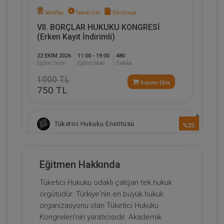
Sertifika
Tekrar İzle
Ekli Dosya
VII. BORÇLAR HUKUKU KONGRESİ
(Erken Kayıt İndirimli)
22 EKIM 2026
11:00 - 19:00
480
Eğitim Tarihi
Eğitim Saati
Dakika
1000 TL
Sepete Ekle
750 TL
Tüketici Hukuku Enstitüsü
%25
Eğitmen Hakkında
Tüketici Hukuku odaklı çalışan tek hukuk
örgütüdür. Türkiye'nin en büyük hukuk
organizasyonu olan Tüketici Hukuku
Kongreleri'nin yaratıcısıdır. Akademik