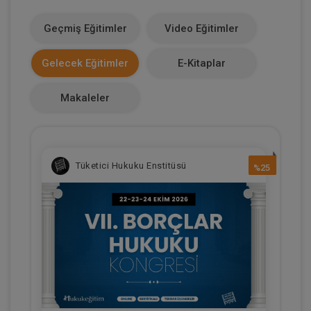
1100
Geçmiş Eğitimler
Video Eğitimler
Makale Sayısı
Gelecek Eğitimler
E-Kitaplar
0
Makaleler
Tüketici Hukuku Enstitüsü
%25