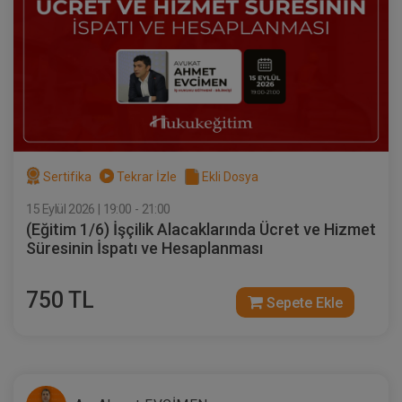
Sertifika
Tekrar İzle
Ekli Dosya
VII. TİCARET HUKUKU KONGRESİ (Erken
Kayıt İndirimli)
18 ŞUBAT 2027
11:00 - 19:00
480
Eğitim Tarihi
Eğitim Saati
Dakika
1000 TL
Sertifika
Tekrar İzle
Ekli Dosya
Sepete Ekle
750 TL
15 Eylül 2026 | 19:00 - 21:00
(Eğitim 1/6) İşçilik Alacaklarında Ücret ve Hizmet
Süresinin İspatı ve Hesaplanması
750 TL
Sepete Ekle