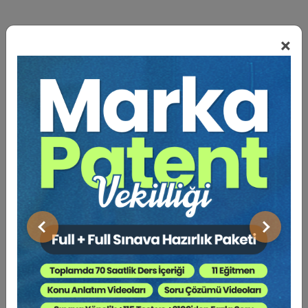
×
BENZER VIDEO EĞITIMLER
Video Eğitim Abonesi Ol: Sadece 5490 TL / Yıllık
Tüketici Hukuku Enstitüsü
Önceki
Sonraki