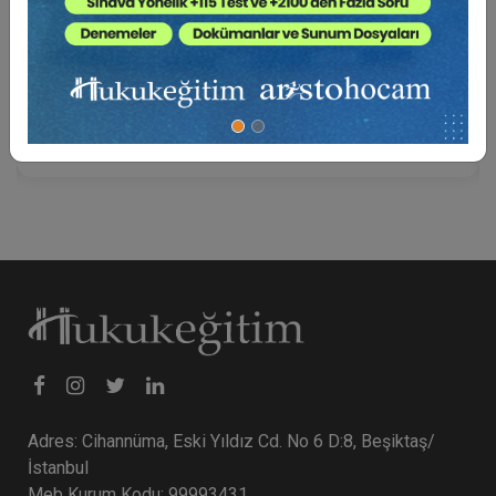
Tüketi̇ci̇ Hukukunda Güncel Sorunlar - XIII.
Tüketi̇ci̇ Hukuku Kongresi̇ - I. Oturum Video
Kaydı
360 TL
Sepete Ekle
Adres: Cihannüma, Eski Yıldız Cd. No 6 D:8, Beşiktaş/
İstanbul
Meb Kurum Kodu: 99993431