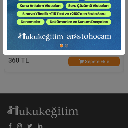
Tüketi̇ci̇ Hukukunda Güncel Sorunlar - XIII.
Tüketi̇ci̇ Hukuku Kongresi̇ - I. Oturum Video
Kaydı
360 TL
Sepete Ekle