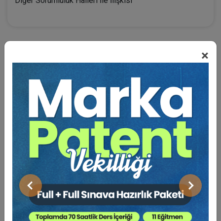
Diğer Sorumluluk Halleri İle İlişkisi
×
BENZER VIDEO EĞITIMLER
Video Eğitim Abonesi Ol: Sadece 5490 TL / Yıllık
Tüketici Hukuku Enstitüsü
Önceki
Sonraki