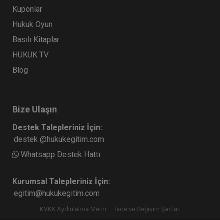
Kuponlar
Hukuk Oyun
Basılı Kitaplar
HUKUK TV
Blog
Bize Ulaşın
Destek Talepleriniz İçin:
destek @hukukegitim.com
Whatsapp Destek Hattı
Kurumsal Talepleriniz İçin:
egitim@hukukegitim.com
KVKK Aydınlatma Metni
İade ve Değişim Şartları