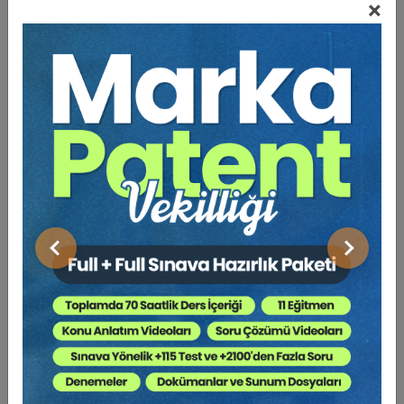
×
Video Eğitim Abonesi Ol: Sadece 5490 TL / Yıllık
Av. Yankı BÜYÜKSEZER
Önceki
Sonraki
Kira Mevzuatından Kaynaklanan Nitelikli
Hesaplamalar Eğitimi (Av. Yankı
BÜYÜKSEZER'den - 5 Video)