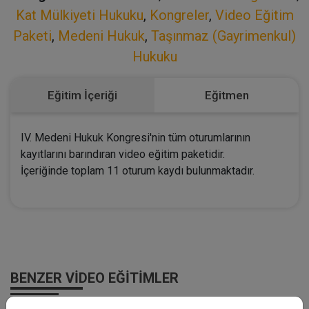
Kat Mülkiyeti Hukuku
,
Kongreler
,
Video Eğitim
Paketi
,
Medeni Hukuk
,
Taşınmaz (Gayrimenkul)
Hukuku
Eğitim İçeriği
Eğitmen
IV. Medeni Hukuk Kongresi'nin tüm oturumlarının
kayıtlarını barındıran video eğitim paketidir.
İçeriğinde toplam 11 oturum kaydı bulunmaktadır.
BENZER VIDEO EĞITIMLER