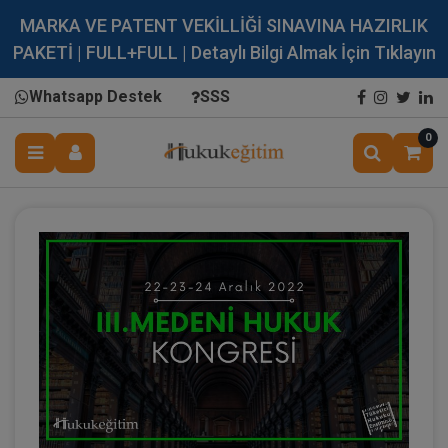
MARKA VE PATENT VEKİLLİĞİ SINAVINA HAZIRLIK
PAKETİ | FULL+FULL | Detaylı Bilgi Almak İçin Tıklayın
Whatsapp Destek
SSS
0