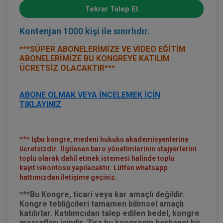
Tekrar Talep Et
Kontenjan 1000 kişi ile sınırlıdır.
***SÜPER ABONELERİMİZE VE VİDEO EĞİTİM
ABONELERİMİZE BU KONGREYE KATILIM
ÜCRETSİZ OLACAKTIR***
ABONE OLMAK VEYA İNCELEMEK İÇİN
TIKLAYINIZ
*** İşbu kongre, medeni hukuku akademisyenlerine
ücretsizdir. İlgilenen baro yönetimlerinin stajyerlerini
toplu olarak dahil etmek istemesi halinde toplu
kayıt iskontosu yapılacaktır. Lütfen whatsapp
hattımızdan iletişime geçiniz.
***Bu Kongre, ticari veya kar amaçlı değildir.
Kongre tebliğcileri tamamen bilimsel amaçlı
katılırlar. Katılımcıdan talep edilen bedel, kongre
masrafları içindir. Zira bu kongrenin herhangi bir