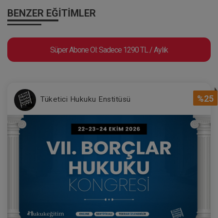
BENZER EĞITIMLER
Süper Abone Ol: Sadece 1290 TL / Aylık
%25
Tüketici Hukuku Enstitüsü