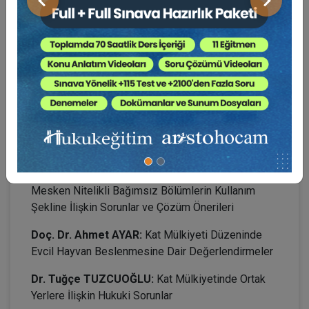
Önceki
Sonraki
17.00–17.45:
Oturum Değerlendirme (Soru -
Cevap)
17.45–18.00:
Mola
8. OTURUM: 18.00–19.30: KAT MÜLKİYETİ
HUKUKU
Oturum Başkanı:
Prof. Dr. E. Saba ÖZMEN
Doç. Dr. Ali Hulki CİHAN:
Kat Mülkiyetinde
Mesken Nitelikli Bağımsız Bölümlerin Kullanım
Şekline İlişkin Sorunlar ve Çözüm Önerileri
Doç. Dr. Ahmet AYAR:
Kat Mülkiyeti Düzeninde
Evcil Hayvan Beslenmesine Dair Değerlendirmeler
Dr. Tuğçe TUZCUOĞLU:
Kat Mülkiyetinde Ortak
Yerlere İlişkin Hukuki Sorunlar