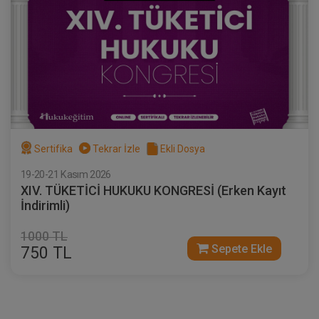
Sertifika
Tekrar İzle
Ekli Dosya
19-20-21 Kasım 2026
XIV. TÜKETİCİ HUKUKU KONGRESİ (Erken Kayıt
İndirimli)
1000 TL
Sepete Ekle
750 TL