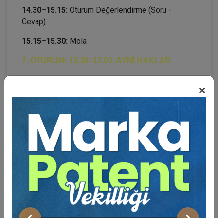
14.30–15.15:
Oturum Değerlendirme (Soru -
Cevap)
15.15–15.30:
Mola
7. OTURUM: 15.30–17.00: AYNİ HAKLAR
×
Oturum Başkanı:
Prof. Dr. Ergun ÖZSUNAY
Prof. Dr. E. Saba ÖZMEN:
Taşınmazın Bütününe
İlişkin İpoteğin Bölünme ve Arazide Kat Mülkiyeti
Kurulmasına İlişkin Sonuçları
Prof. Dr. Bilgehan ÇETİNER:
Çoklu İpotek
Can Yalçın ARMUTÇUOĞLU:
İpotekle Güvence
Altına Alınan Alacağın Kapsamına İlişkin İpotek
Senedindeki Kayıtların Anayasa Mahkemesi Kararı
Işığında Değerlendirilmesi