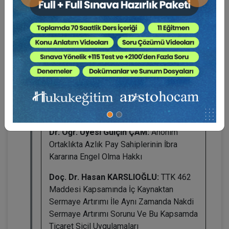
Önceki
Sonraki
BAHTİYAR
Prof. Dr. Mustafa TOPALOĞLU:
Anonim
Şirketle İlgili Uyuşmazlıkların Tahkimle
Çözümü
Dr. Öğr. Üyesi Fatih AYDOĞAN - Dr.
Buğra KESİCİ:
Anonim Şirket Genel Kurul
Toplantılarında Bulunacak Bakanlık
Temsilcisi
Dr. Öğr. Üyesi Gülçin ÇAM:
Anonim
Ortaklıkta Azlık Pay Sahiplerinin İbra
Kararına Engel Olma Hakkı
Doç. Dr. Hasan KARSLIOĞLU:
TTK 462
Maddesi Kapsamında İç Kaynaktan
Sermaye Artırımı İle Aynı Zamanda Nakdi
Sermaye Artırımı Sorunu Ve Bu Kapsamda
Ticaret Sicil Uygulamaları