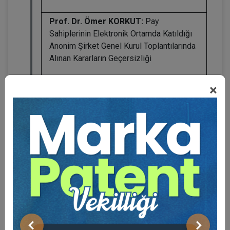
Prof. Dr. Ömer KORKUT:
Pay
Sahiplerinin Elektronik Ortamda Katıldığı
Anonim Şirket Genel Kurul Toplantılarında
Alınan Kararların Geçersizliği
Doç. Dr. Gökçen TURAN:
Anonim
×
Ortaklıklarda Önemli Miktarda Şirket
Varlığının Toptan Satışı
Dr. Öğr. Üyesi Ebru TÜZEMEN ATİK:
Anonim Şirketlerde Önalım Hakkı - Kaçış
Klozu İlişkisi
8. OTURUM: ANONİM ŞİRKETLER - 3
Oturum Başkanı:
Prof. Dr. Mehmet