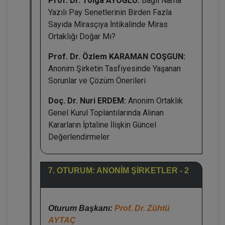
Prof. Dr. Tolga AYOĞLU:
Bağlı Nama
Yazılı Pay Senetlerinin Birden Fazla
Sayıda Mirasçıya İntikalinde Miras
Ortaklığı Doğar Mı?
Prof. Dr. Özlem KARAMAN COŞGUN:
Anonim Şirketin Tasfiyesinde Yaşanan
Sorunlar ve Çözüm Önerileri
Doç. Dr. Nuri ERDEM:
Anonim Ortaklık
Genel Kurul Toplantılarında Alınan
Kararların İptaline İlişkin Güncel
Değerlendirmeler
7. OTURUM: ANONİM ŞİRKETLER - 2
Oturum Başkanı:
Prof. Dr. Zühtü
AYTAÇ