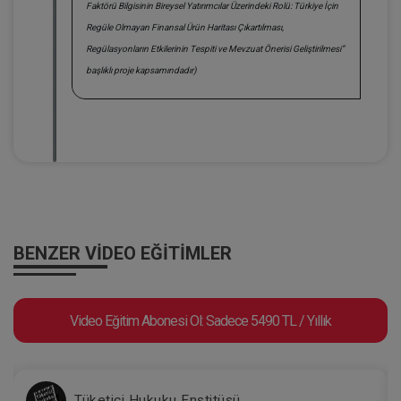
Faktörü Bilgisinin Bireysel Yatırımcılar Üzerindeki Rolü: Türkiye İçin
Regüle Olmayan Finansal Ürün Haritası Çıkartılması,
Regülasyonların Etkilerinin Tespiti ve Mevzuat Önerisi Geliştirilmesi”
başlıklı proje kapsamındadır)
BENZER VIDEO EĞITIMLER
Video Eğitim Abonesi Ol: Sadece 5490 TL / Yıllık
Tüketici Hukuku Enstitüsü