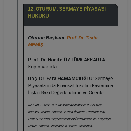
12. OTURUM: SERMAYE PİYASASI
HUKUKU
Oturum Başkanı:
Prof. Dr. Tekin
MEMİŞ
Prof. Dr. Hanife ÖZTÜRK AKKARTAL:
Kripto Varlıklar
Doç. Dr. Esra HAMAMCIOĞLU:
Sermaye
Piyasalarında Finansal Tüketici Kavramına
İlişkin Bazı Değerlendirme ve Öneriler
(Sunum, Tübitak 1001 kapsamında desteklenen 221K006
numaralı “Regüle Olmayan Finansal Ürünlerin Tercihinde Risk
Faktörü Bilgisinin Bireysel Yatırımcılar Üzerindeki Rolü: Türkiye İçin
Regüle Olmayan Finansal Ürün Haritası Çıkartılması,