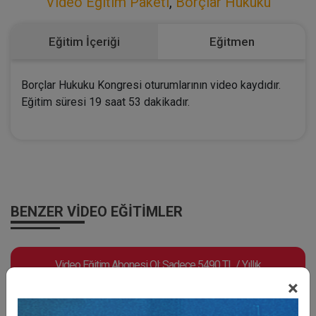
Video Eğitim Paketi
,
Borçlar Hukuku
Eğitim İçeriği
Eğitmen
Borçlar Hukuku Kongresi oturumlarının video kaydıdır.
Eğitim süresi 19 saat 53 dakikadır.
BENZER VIDEO EĞITIMLER
Video Eğitim Abonesi Ol: Sadece 5490 TL / Yıllık
×