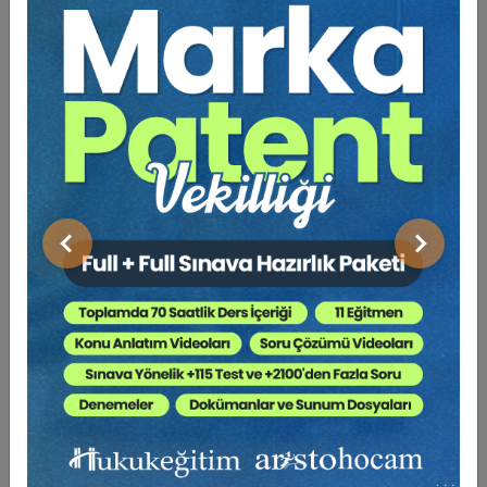
Hukuk Eğitim
Önceki
Sonraki
Borçlar Mevzuatından Kaynaklı Nitelikli
Hesaplamalar Eğitimi (3 Eğitmen - 4 Video)
6000 TL
Sepete Ekle