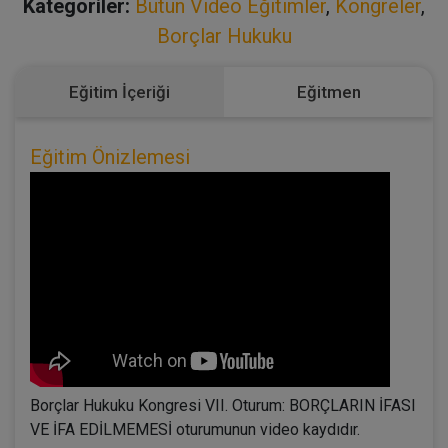
Kategoriler:
Bütün Video Eğitimler
,
Kongreler
,
Borçlar Hukuku
Eğitim İçeriği
Eğitmen
Eğitim Önizlemesi
Borçlar Hukuku Kongresi VII. Oturum: BORÇLARIN İFASI
VE İFA EDİLMEMESİ oturumunun video kaydıdır.