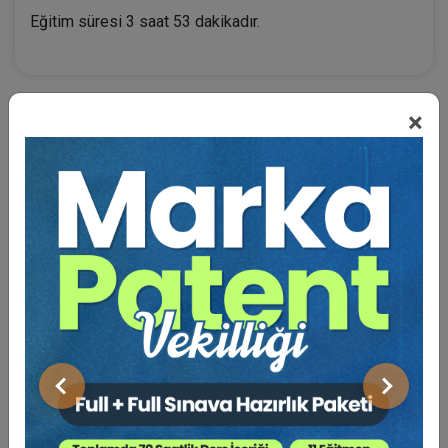
Eğitim süresi 3 saat 53 dakikadır.
×
BENZER VIDEO EĞITIMLER
Video Eğitim Abonesi Ol: Sadece 5490 TL / Yıllık
Hukuk Eğitim
Önceki
Sonraki