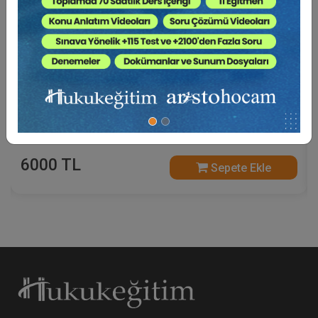
Borçlar Mevzuatından Kaynaklı Nitelikli
Hesaplamalar Eğitimi (3 Eğitmen - 4 Video)
6000 TL
Sepete Ekle