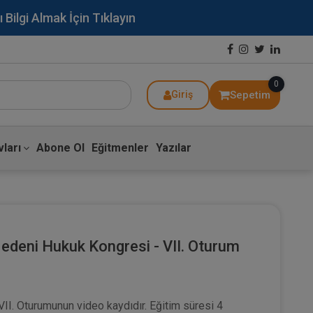
lgi Almak İçin Tıklayın
0
Sepetim
Giriş
ları
Abone Ol
Eğitmenler
Yazılar
Medeni Hukuk Kongresi - VII. Oturum
VII. Oturumunun video kaydıdır. Eğitim süresi 4