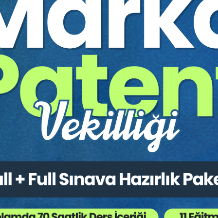
sı
 Yeni Tarihli Yargıtay Kararlarının İncelenmesi