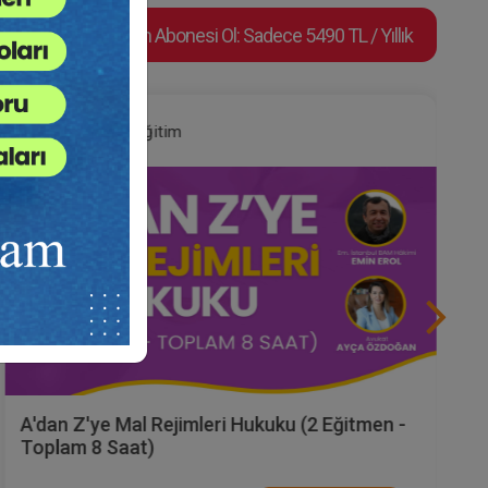
Video Eğitim Abonesi Ol: Sadece 5490 TL / Yıllık
Hukuk Eğitim
A'dan Z'ye Mal Rejimleri Hukuku (2 Eğitmen -
Toplam 8 Saat)