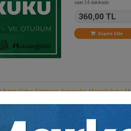
saat 24 dakikadır.
360,00 TL
Sepete Ekle
:
Bütün Video Eğitimler
,
Kongreler
,
Miras hukuku
,
Me
ıdır.