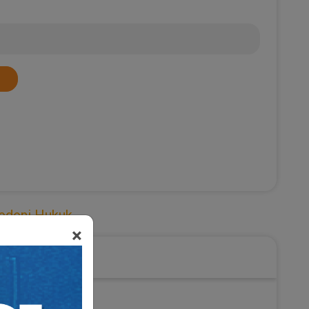
deni Hukuk
×