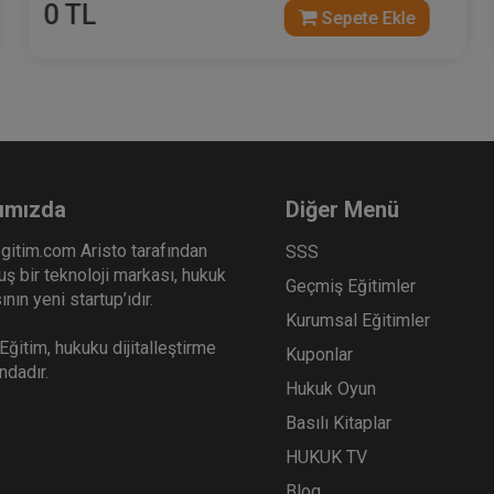
0 TL
Sepete Ekle
ımızda
Diğer Menü
gitim.com Aristo tarafından
SSS
ş bir teknoloji markası, hukuk
Geçmiş Eğitimler
nın yeni startup’ıdır.
Kurumsal Eğitimler
ğitim, hukuku dijitalleştirme
Kuponlar
ındadır.
Hukuk Oyun
Basılı Kitaplar
HUKUK TV
Blog