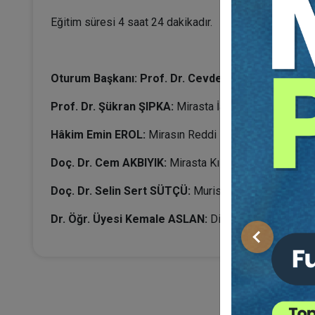
Eğitim süresi 4 saat 24 dakikadır.
Oturum Başkanı: Prof. Dr. Cevdet YAVUZ
Prof. Dr. Şükran ŞIPKA:
Mirasta İade (Denkleştirme)
Hâkim Emin EROL:
Mirasın Reddi
Doç. Dr. Cem AKBIYIK:
Mirasta Kısmi Paylaşma Dava
Doç. Dr. Selin Sert SÜTÇÜ:
Muris Muvazaası İle İlgili
Dr. Öğr. Üyesi Kemale ASLAN:
Dijital Tereke
Önceki