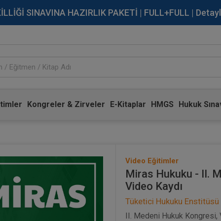
İĞİ SINAVINA HAZIRLIK PAKETİ | FULL+FULL | Detaylı Bi
timler
Kongreler & Zirveler
E-Kitaplar
HMGS
Hukuk Sınav
Video Eğitimler
Miras Hukuku - II. 
Video Kaydı
Tüketici Hukuku Enstitüsü
II. Medeni Hukuk Kongresi, 