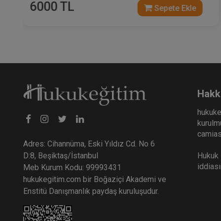
6000 TL
Sepete Ekle
Hakk
hukuke
kurulmu
camiası
Adres: Cihannüma, Eski Yıldız Cd. No 6
Hukuk E
D:8, Beşiktaş/İstanbul
iddias
Meb Kurum Kodu: 99993431
hukukegitim.com bir Boğaziçi Akademi ve
Enstitü Danışmanlık paydaş kuruluşudur.