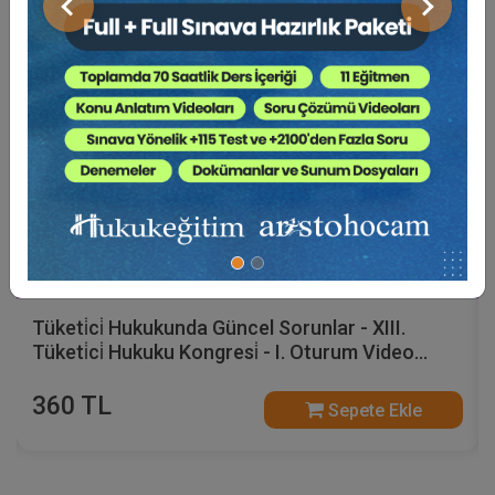
Önceki
Sonraki
Tüketici Hukuku Enstitüsü
Tüketi̇ci̇ Hukukunda Güncel Sorunlar - XIII.
Tüketi̇ci̇ Hukuku Kongresi̇ - I. Oturum Video
Kaydı
360 TL
Sepete Ekle