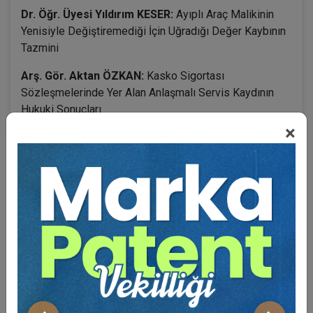
Dr. Öğr. Üyesi Yıldırım KESER:
Ayıplı Araç Malikinin
Yenisiyle Değiştiremediği İçin Uğradığı Değer Kaybının
Tazmini
Arş. Gör. Aktan ÖZKAN:
Kasko Sigortası
Sözleşmelerinde Yer Alan Anlaşmalı Servis Kaydının
Hukuki Sonuçları
×
BENZER VIDEO EĞITIMLER
Video Eğitim Abonesi Ol: Sadece 5490 TL / Yıllık