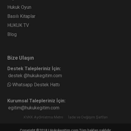
Hukuk Oyun
Basılı Kitaplar
HUKUK TV
Blog
Bize Ulaşın
Destek Talepleriniz İçin:
destek @hukukegitim.com
Whatsapp Destek Hattı
Kurumsal Talepleriniz İçin:
egitim@hukukegitim.com
KVKK Aydınlatma Metni
İade ve Değişim Şartları
Copyright ©2018 | Hukukegitim.com Tüm hakları saklıdır.