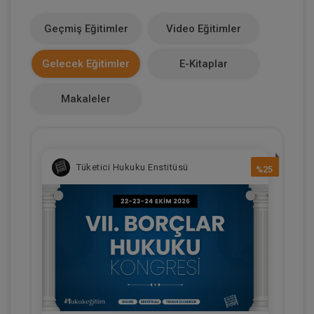
1100
Geçmiş Eğitimler
Video Eğitimler
Makale Sayısı
Gelecek Eğitimler
E-Kitaplar
0
Makaleler
Tüketici Hukuku Enstitüsü
%25