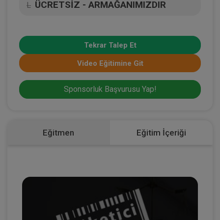
ÜCRETSİZ - ARMAĞANIMIZDIR
L
Tekrar Talep Et
Video Eğitimine Git
Sponsorluk Başvurusu Yap!
Eğitmen
Eğitim İçeriği