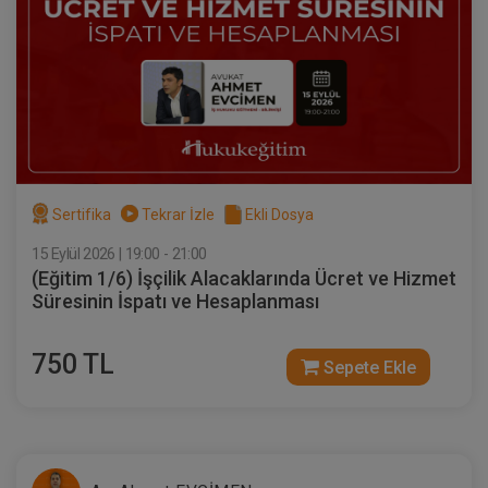
Sertifika
Tekrar İzle
Ekli Dosya
VII. TİCARET HUKUKU KONGRESİ (Erken
Kayıt İndirimli)
18 ŞUBAT 2027
11:00 - 19:00
480
Eğitim Tarihi
Eğitim Saati
Dakika
1000 TL
Sertifika
Tekrar İzle
Ekli Dosya
Sepete Ekle
750 TL
15 Eylül 2026 | 19:00 - 21:00
(Eğitim 1/6) İşçilik Alacaklarında Ücret ve Hizmet
Süresinin İspatı ve Hesaplanması
750 TL
Sepete Ekle