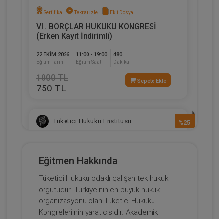
Sertifika
Tekrar İzle
Ekli Dosya
VII. BORÇLAR HUKUKU KONGRESİ
(Erken Kayıt İndirimli)
22 EKIM 2026
11:00 - 19:00
480
Eğitim Tarihi
Eğitim Saati
Dakika
1000 TL
Sepete Ekle
750 TL
Tüketici Hukuku Enstitüsü
%25
Eğitmen Hakkında
Tüketici Hukuku odaklı çalışan tek hukuk
örgütüdür. Türkiye'nin en büyük hukuk
organizasyonu olan Tüketici Hukuku
Kongreleri'nin yaratıcısıdır. Akademik