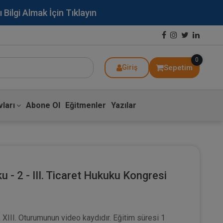
lgi Almak İçin Tıklayın
0
Sepetim
Giriş
ları
Abone Ol
Eğitmenler
Yazılar
u - 2 - III. Ticaret Hukuku Kongresi
, XIII. Oturumunun video kaydıdır. Eğitim süresi 1