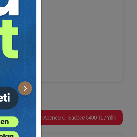
isi
Sonraki
Video Eğitim Abonesi Ol: Sadece 5490 TL / Yıllık