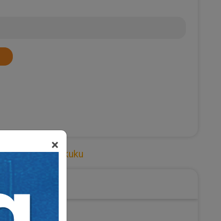
×
kuku
,
Ticaret Hukuku