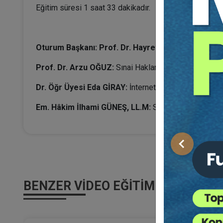
Eğitim süresi 1 saat 33 dakikadır.
Oturum Başkanı: Prof. Dr. Hayrettin ÇAĞLAR
Prof. Dr. Arzu OĞUZ:
Sınai Haklarda Hukuki İşlemler
Dr. Öğr Üyesi Eda GİRAY:
İnternet Alan Adı Uyuşmazl
Em. Hâkim İlhami GÜNEŞ, LL.M:
SMK Hükümleri Ve Yar
Önceki
BENZER VIDEO EĞITIMLER