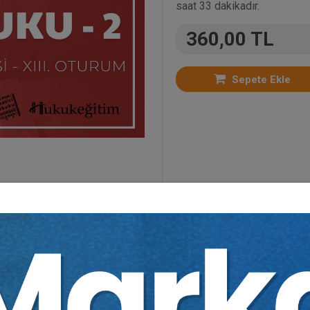
saat 33 dakikadır.
360,00 TL
Sepete Ekle
Video Eğitimler
,
Kongreler
,
Fikri Sinai Mülkiyet Hu
ydıdır.