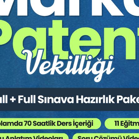
ıkları Çözüm Mekanizmasına İlişkin Tespitler
gı Kararlarında Unvan İle Tescilli Marka Arasındaki Öncelik İlişk