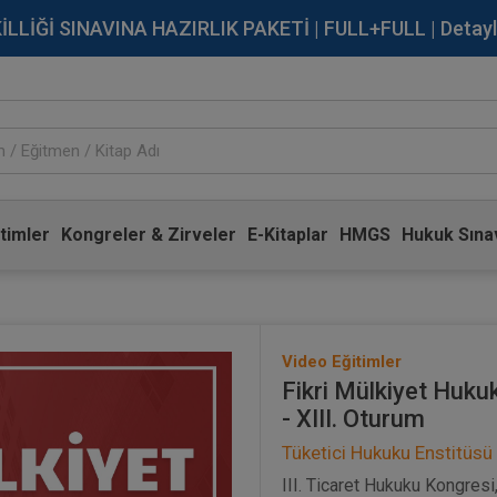
İĞİ SINAVINA HAZIRLIK PAKETİ | FULL+FULL | Detaylı Bi
timler
Kongreler & Zirveler
E-Kitaplar
HMGS
Hukuk Sınav
Video Eğitimler
Fikri Mülkiyet Hukuk
- XIII. Oturum
Tüketici Hukuku Enstitüsü
III. Ticaret Hukuku Kongresi