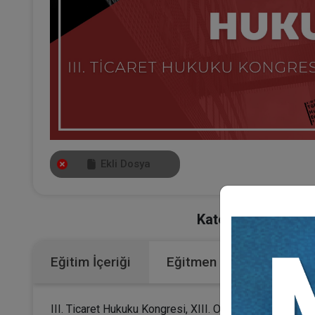
Ekli Dosya
Kategoriler:
Bütün 
Eğitim İçeriği
Eğitmen
III. Ticaret Hukuku Kongresi, XIII. Oturumunun video ka