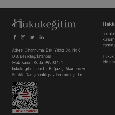
Hakk
hukuke
kurulmu
camiası
Adres: Cihannüma, Eski Yıldız Cd. No 6
Hukuk E
D:8, Beşiktaş/İstanbul
iddias
Meb Kurum Kodu: 99993431
hukukegitim.com bir Boğaziçi Akademi ve
Enstitü Danışmanlık paydaş kuruluşudur.