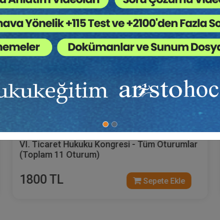
Tüketici Hukuku Enstitüsü
VI. Ticaret Hukuku Kongresi - Tüm Oturumlar
(Toplam 11 Oturum)
1800 TL
Sepete Ekle