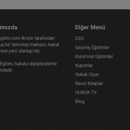
ımızda
Diğer Menü
gitim.com Aristo tarafından
SSS
ş bir teknoloji markası, hukuk
Geçmiş Eğitimler
nın yeni startup’ıdır.
Kurumsal Eğitimler
ğitim, hukuku dijitalleştirme
Kuponlar
ındadır.
Hukuk Oyun
Basılı Kitaplar
HUKUK TV
Blog