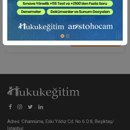
Eser Sözleşmelerinden Kaynaklı Nitelikli
Hesaplamalar (2 Eğitmen - 3 Video)
6000 TL
Sepete Ekle
Adres: Cihannüma, Eski Yıldız Cd. No 6 D:8, Beşiktaş/
İstanbul