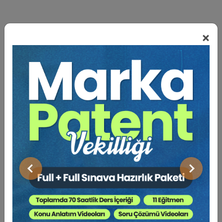
×
BENZER VIDEO EĞITIMLER
Video Eğitim Abonesi Ol: Sadece 5490 TL / Yıllık
Hukuk Eğitim
Önceki
Sonraki