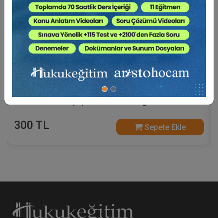
Yeni Düzenlemeler Işığında İcra Hukukunda
Elektronik Satış İşlemleri Video Eğitimi
300 TL
Sepete Ekle