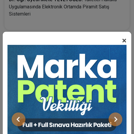
Uygulamasında Elektronik Ortamda Piramit Satış
Sistemleri
×
BENZER VIDEO EĞITIMLER
Video Eğitim Abonesi Ol: Sadece 5490 TL / Yıllık
Atilla GÜNDOĞAN
Önceki
Sonraki