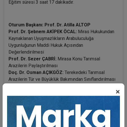
Eğitim süresi 3 saat 17 dakikadır.
Oturum Başkanı: Prof. Dr. Atilla ALTOP
Prof. Dr. Şebnem AKİPEK ÖCAL:
Miras Hukukundan
Kaynaklanan Uyuşmazlıkların Arabuluculuğa
Uygunluğunun Maddi Hukuk Açısından
Değerlendirilmesi
Prof. Dr. Sezer ÇABRİ:
Mirasa Konu Tarımsal
Arazilerin Paylaştırılması
Doç. Dr. Osman AÇIKGÖZ:
Terekedeki Tarımsal
Arazilerin Tür ve Büyüklük Bakımından Sınıflandırılması
ile Devri
×
Dr. Öğr. Üyesi Şafak PARLAK BÖRÜ:
Yasal Mirasçılığa
Etkisine İlişkin Tartışmalar Ekseninde Post-Mortal
Döllenme
Dr. Öğr. Üyesi Hande DENİZ:
Mirasın Reddinin
Sonuçları