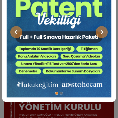
BENZER VIDEO EĞITIMLER
Önceki
Sonraki
Video Eğitim Abonesi Ol: Sadece 5490 TL / Yıllık
Tüketici Hukuku Enstitüsü