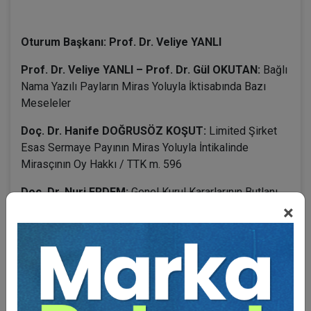
Oturum Başkanı: Prof. Dr. Veliye YANLI
Prof. Dr. Veliye YANLI – Prof. Dr. Gül OKUTAN:
Bağlı
Nama Yazılı Payların Miras Yoluyla İktisabında Bazı
Meseleler
Doç. Dr. Hanife DOĞRUSÖZ KOŞUT:
Limited Şirket
Esas Sermaye Payının Miras Yoluyla İntikalinde
Mirasçının Oy Hakkı / TTK m. 596
Doç. Dr. Nuri ERDEM:
Genel Kurul Kararlarının Butlanı
×
yaptırımının Daralan Sınırları
Dr. Öğr. Üyesi Ebru TÜZEMEN ATİK:
Anonim Şirket
Genel Kurul Kararlarının İptalinde “Muhalefetin Tutanağa
Geçirtilmesi” Koşulu