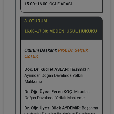
15.00–16.00:
ÖĞLE ARASI
8. OTURUM
16.00–17.30: MEDENİ USUL HUKUKU
Oturum Başkanı:
Prof. Dr. Selçuk
ÖZTEK
Doç. Dr. Kudret ASLAN:
Taşınmazın
Aynından Doğan Davalarda Yetkili
Mahkeme
Dr. Öğr. Üyesi Evren KOÇ:
Mirastan
Doğan Davalarda Yetkili Mahkeme
Dr. Öğr. Üyesi Dilek AYDEMİR:
Boşanma