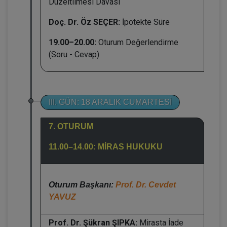
Düzeltilmesi Davası
Doç. Dr. Öz SEÇER:
İpotekte Süre
19.00–20.00:
Oturum Değerlendirme
(Soru - Cevap)
III. GÜN: 18 ARALIK CUMARTESİ
7. OTURUM
11.00–14.00: MİRAS HUKUKU
Oturum Başkanı:
Prof. Dr. Cevdet
YAVUZ
Prof. Dr. Şükran ŞIPKA:
Mirasta İade