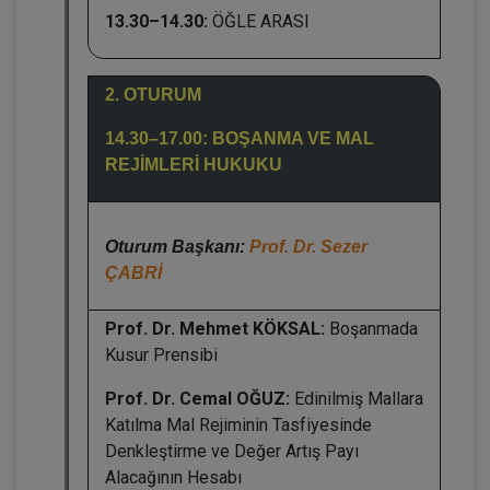
13.30–14.30:
ÖĞLE ARASI
2. OTURUM
14.30–17.00: BOŞANMA VE MAL
REJİMLERİ HUKUKU
Oturum Başkanı:
Prof. Dr. Sezer
ÇABRİ
Prof. Dr. Mehmet KÖKSAL:
Boşanmada
Kusur Prensibi
Prof. Dr. Cemal OĞUZ:
Edinilmiş Mallara
Katılma Mal Rejiminin Tasfiyesinde
Denkleştirme ve Değer Artış Payı
Alacağının Hesabı