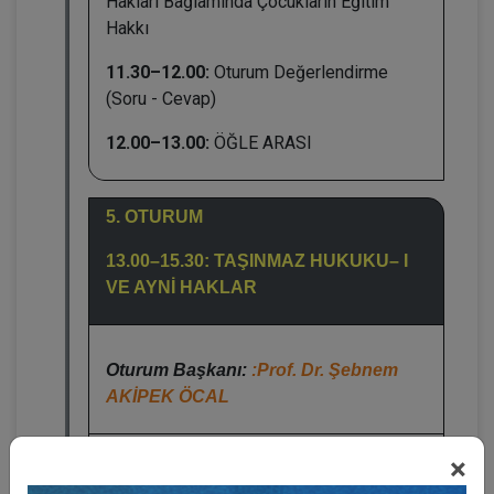
Hakları Bağlamında Çocukların Eğitim
Hakkı
11.30–12.00:
Oturum Değerlendirme
(Soru - Cevap)
12.00–13.00:
ÖĞLE ARASI
5. OTURUM
13.00–15.30: TAŞINMAZ HUKUKU– I
VE AYNİ HAKLAR
Oturum Başkanı:
:Prof. Dr. Şebnem
AKİPEK ÖCAL
Prof. Dr. E. Saba ÖZMEN:
İrtifak Hakkı
×
Kamulaştırması