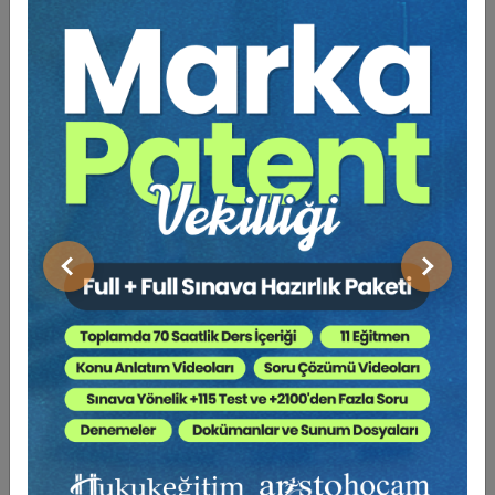
Prof. Dr. Aslı MAKARACI:
Mevduat
Rehni
Doç. Dr. Osman AÇIKGÖZ:
Önalım
Davası ve Hukuki Niteliği
Doç. Dr. Ali Hulki CİHAN:
Toplu Yapı
Yönetimine Geçilmemesi Gerekçesiyle
Kat Mülkiyeti Kanunu Hükümlerinin
Uygulanmaması Ve Teorik Gerçekler
Işığında Bu Durumun Değerlendirilmesi
Önceki
Sonraki
Av. Serkan ÇAKMAKLI:
Kentsel
Dönüşümde Tebligat Sorunu ve Çözüm
Yolları
15.30–16.30:
Oturum Değerlendirme
(Soru - Cevap)
16.30–17.00:
Mola