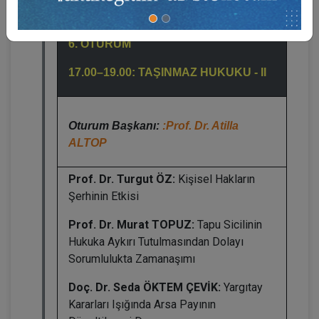
6. OTURUM
17.00–19.00: TAŞINMAZ HUKUKU - II
Oturum Başkanı:
:Prof. Dr. Atilla
ALTOP
Prof. Dr. Turgut ÖZ:
Kişisel Hakların
Şerhinin Etkisi
Prof. Dr. Murat TOPUZ:
Tapu Sicilinin
Hukuka Aykırı Tutulmasından Dolayı
Sorumlulukta Zamanaşımı
Doç. Dr. Seda ÖKTEM ÇEVİK:
Yargıtay
Kararları Işığında Arsa Payının