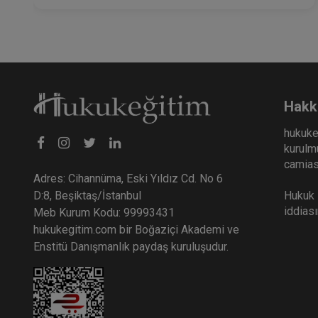
Hakk
hukuke
kurulmu
camiası
Adres: Cihannüma, Eski Yıldız Cd. No 6
Hukuk E
D:8, Beşiktaş/İstanbul
iddias
Meb Kurum Kodu: 99993431
hukukegitim.com bir Boğaziçi Akademi ve
Enstitü Danışmanlık paydaş kuruluşudur.