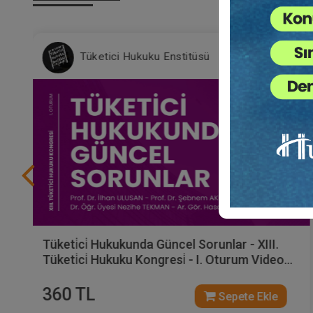
Tüketici Hukuku Enstitüsü
Tüketi̇ci̇ Hukukunda Güncel Sorunlar - XIII.
Tüketi̇ci̇ Hukuku Kongresi̇ - I. Oturum Video
Kaydı
360 TL
Sepete Ekle