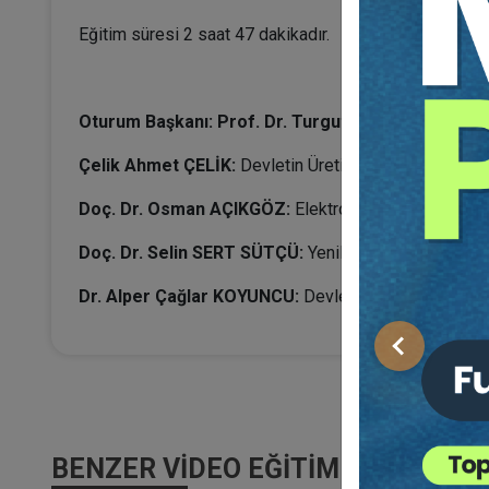
Eğitim süresi 2 saat 47 dakikadır.
Oturum Başkanı: Prof. Dr. Turgut ÖZ
Çelik Ahmet ÇELİK:
Devletin Üretim-Tüketim İlişkile
Doç. Dr. Osman AÇIKGÖZ:
Elektronik Haberleşme Ab
Doç. Dr. Selin SERT SÜTÇÜ:
Yenilenmiş Ürün Kavramı
Dr. Alper Çağlar KOYUNCU:
Devlet Hastanelerinin Zo
Önceki
BENZER VIDEO EĞITIMLER