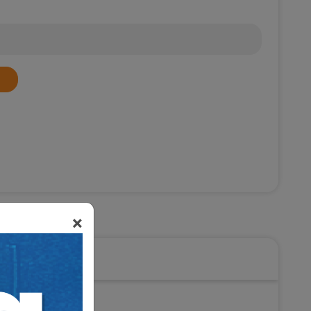
etici Hukuku
×