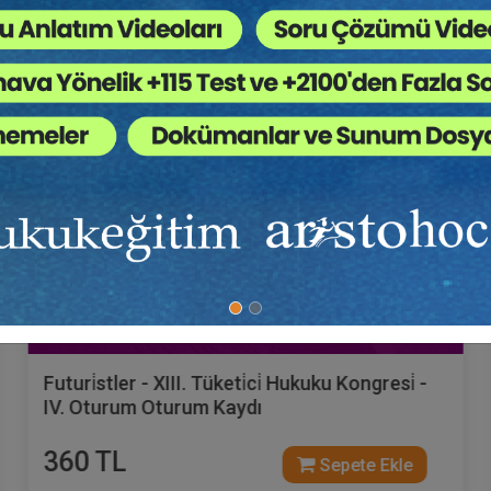
Tüketici Hukuku Enstitüsü
Futuri̇stler - XIII. Tüketi̇ci̇ Hukuku Kongresi̇ -
IV. Oturum Oturum Kaydı
360 TL
Sepete Ekle