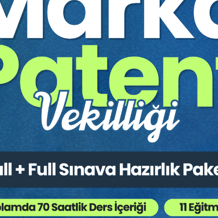
rinden Sorumluluğu
onelik Sözleşmelerinde Tüketicinin İdari Denetim Yoluyla Korun
 ve Bakanlığın Sorumluluğu
runlu Olmayan Nitelikteki Tıbbi Müdahalelerinden Tüketiciye Yön