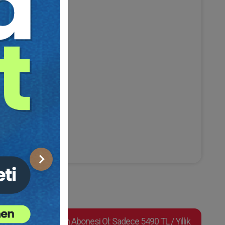
ması
elik Sorumluluğu
Sonraki
Video Eğitim Abonesi Ol: Sadece 5490 TL / Yıllık