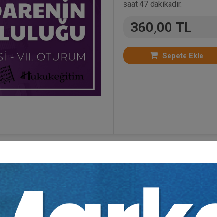
saat 47 dakikadır.
360,00 TL
Sepete Ekle
Bütün Video Eğitimler
,
Kongreler
,
İdare Hukuku
,
Tük
ydıdır.