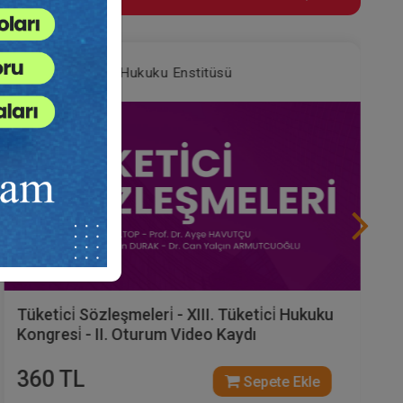
Tüketici Hukuku Enstitüsü
Tüketi̇ci̇ Sözleşmeleri̇ - XIII. Tüketi̇ci̇ Hukuku
Kongresi̇ - II. Oturum Video Kaydı
360 TL
Sepete Ekle