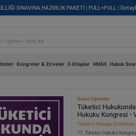
İĞİ SINAVINA HAZIRLIK PAKETİ | FULL+FULL | Detaylı Bi
timler
Kongreler & Zirveler
E-Kitaplar
HMGS
Hukuk Sınav
Video Eğitimler
Tüketici Hukukunda 
Hukuku Kongresi - V
Tüketici Hukuku Enstitüsü
11. Tüketici Hukuku Kongresi