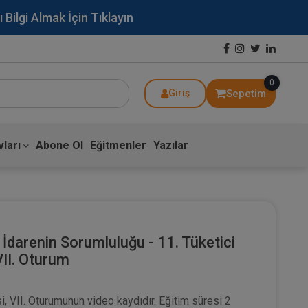
lgi Almak İçin Tıklayın
0
Sepetim
Giriş
ları
Abone Ol
Eğitmenler
Yazılar
İdarenin Sorumluluğu - 11. Tüketici
II. Oturum
, VII. Oturumunun video kaydıdır. Eğitim süresi 2