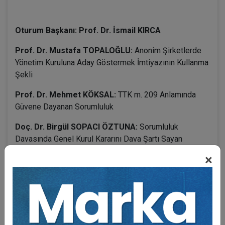
Oturum Başkanı: Prof. Dr. İsmail KIRCA
Prof. Dr. Mustafa TOPALOĞLU:
Anonim Şirketlerde
Yönetim Kuruluna Aday Göstermek İmtiyazının Kullanma
Şekli
Prof. Dr. Mehmet KÖKSAL:
TTK m. 209 Anlamında
Güvene Dayanan Sorumluluk
Doç. Dr. Birgül SOPACI ÖZTUNA:
Sorumluluk
Davasında Genel Kurul Kararını Dava Şartı Sayan
Yargıtay Uygulamasından Dönülmesi Gerekliliği
×
Dr. Öğr. Üyesi Murat Can PEHLİVANOĞLU:
Yönetim
Kurulu Üyelerinin Sorumluluğuna İlişkin Davalarda
Yabancı Uyruklu Üyenin İkamet veya Çalışma İzninin
Bulunmasının Anlamı ve TTK M. 557 Yönünden Önemi