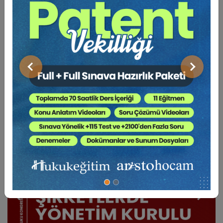
BENZER VIDEO EĞITIMLER
Önceki
Sonraki
Video Eğitim Abonesi Ol: Sadece 5490 TL / Yıllık
Tüketici Hukuku Enstitüsü