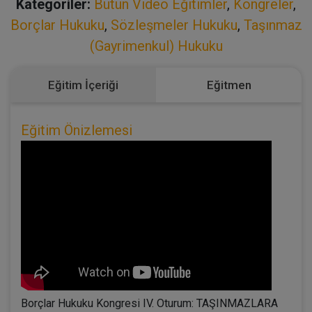
Kategoriler:
Bütün Video Eğitimler
,
Kongreler
,
Borçlar Hukuku
,
Sözleşmeler Hukuku
,
Taşınmaz
(Gayrimenkul) Hukuku
Eğitim İçeriği
Eğitmen
Eğitim Önizlemesi
Borçlar Hukuku Kongresi IV. Oturum: TAŞINMAZLARA