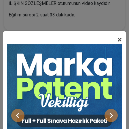
İLİŞKİN SÖZLEŞMELER oturumunun video kaydıdır.
Eğitim süresi 2 saat 33 dakikadır.
×
BENZER VIDEO EĞITIMLER
Video Eğitim Abonesi Ol: Sadece 5490 TL / Yıllık
Av. Yankı BÜYÜKSEZER
Önceki
Sonraki