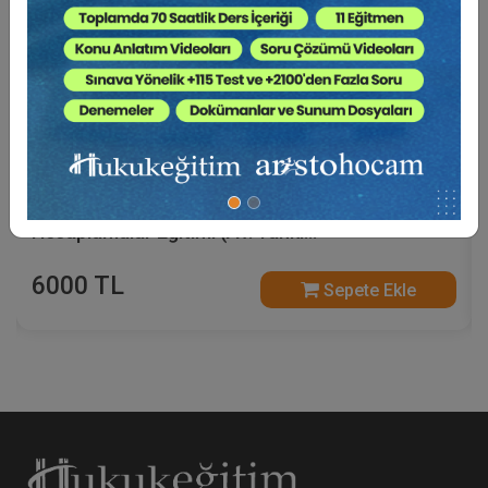
Kira Mevzuatından Kaynaklanan Nitelikli
Hesaplamalar Eğitimi (Av. Yankı
BÜYÜKSEZER'den - 5 Video)
6000 TL
Sepete Ekle