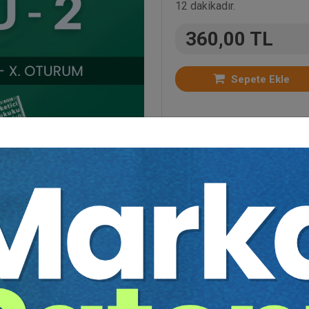
12 dakikadır.
360,00 TL
Sepete Ekle
:
Bütün Video Eğitimler
,
Kongreler
,
Miras hukuku
,
Me