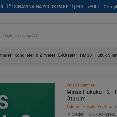
İĞİ SINAVINA HAZIRLIK PAKETİ | FULL+FULL | Detaylı Bi
timler
Kongreler & Zirveler
E-Kitaplar
HMGS
Hukuk Sınav
Video Eğitimler
Miras Hukuku - 2 - 
Oturum
Tüketici Hukuku Enstitüsü
IV. Medeni Hukuk Kongresi, 