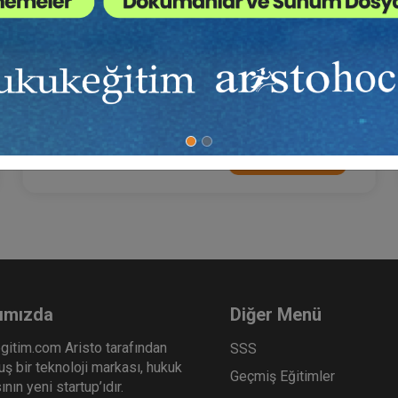
8 Mart Kadınlar Günü Özel Oturumu
0 TL
Sepete Ekle
ımızda
Diğer Menü
gitim.com Aristo tarafından
SSS
ş bir teknoloji markası, hukuk
Geçmiş Eğitimler
nın yeni startup’ıdır.