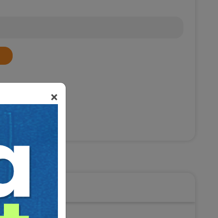
×
deni Hukuk