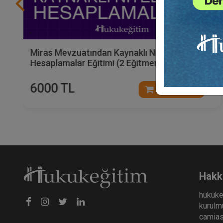
Miras Mevzuatından Kaynaklı Nitelikli
Hesaplamalar Eğitimi (2 Eğitmen - 2 Video)
6000 TL
Sepete Ekle
Hakk
hukuke
kurulmu
camiası