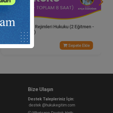
A'dan Z'ye Mal Rejimleri Hukuku (2 Eğitmen -
Toplam 8 Saat)
1500 TL
Sepete Ekle
Bize Ulaşın
Destek Talepleriniz İçin:
destek @hukukegitim.com
Whatsapp Destek Hattı