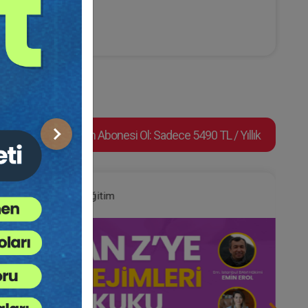
Video Eğitim Abonesi Ol: Sadece 5490 TL / Yıllık
Sonraki
Hukuk Eğitim