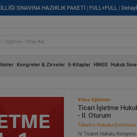
İĞİ SINAVINA HAZIRLIK PAKETİ | FULL+FULL | Detaylı Bi
timler
Kongreler & Zirveler
E-Kitaplar
HMGS
Hukuk Sınav
Video Eğitimler
Ticari İşletme Hukuk
- II. Oturum
Tüketici Hukuku Enstitüsü
IV. Ticaret Hukuku Kongresi,