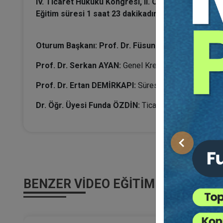
IV. Ticaret Hukuku Kongresi, II. Oturumunun video 
Eğitim süresi 1 saat 23 dakikadır.
Oturum Başkanı: Prof. Dr. Füsun NOMER ERTAN
Prof. Dr. Serkan AYAN:
Genel Kredi Sözleşmelerine 
Prof. Dr. Ertan DEMİRKAPI:
Süresinden Önce Sona Er
Dr. Öğr. Üyesi Funda ÖZDİN:
Ticari İşletmenin Devri
Önceki
BENZER VIDEO EĞITIMLER