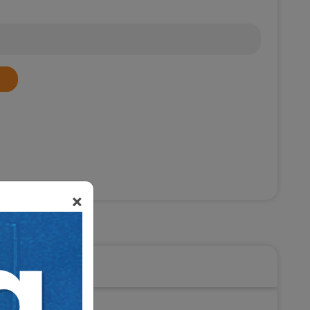
×
ukuku