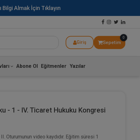
lgi Almak İçin Tıklayın
0
Sepetim
Giriş
ları
Abone Ol
Eğitmenler
Yazılar
u - 1 - IV. Ticaret Hukuku Kongresi
 II. Oturumunun video kaydıdır. Eğitim süresi 1