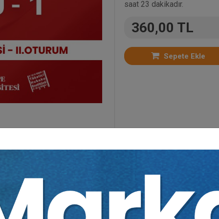
saat 23 dakikadır.
360,00 TL
Sepete Ekle
oriler:
Bütün Video Eğitimler
,
Kongreler
,
Ticaret H