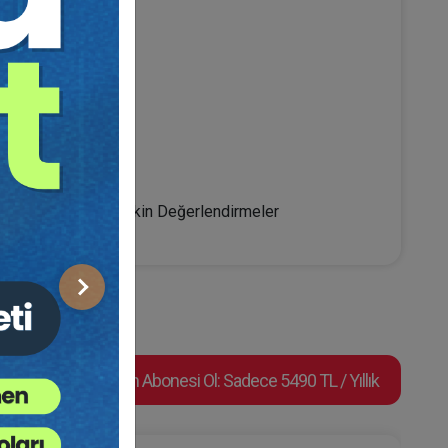
fu
Rızası Hususuna İlişkin Değerlendirmeler
Sonraki
Video Eğitim Abonesi Ol: Sadece 5490 TL / Yıllık