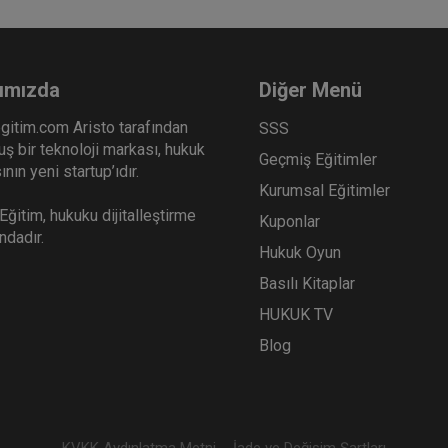
ımızda
Diğer Menü
gitim.com Aristo tarafından
SSS
ş bir teknoloji markası, hukuk
Geçmiş Eğitimler
nın yeni startup’ıdır.
Kurumsal Eğitimler
ğitim, hukuku dijitalleştirme
Kuponlar
ındadır.
Hukuk Oyun
Basılı Kitaplar
HUKUK TV
Blog