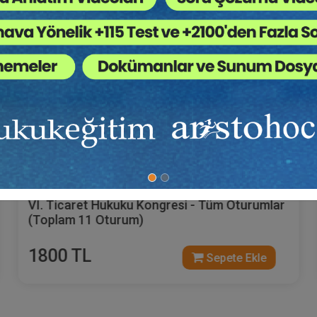
Tüketici Hukuku Enstitüsü
VI. Ticaret Hukuku Kongresi - Tüm Oturumlar
(Toplam 11 Oturum)
1800 TL
Sepete Ekle