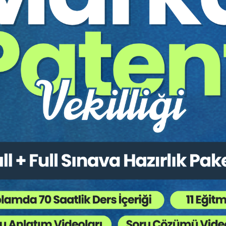
kaydıdır.
Kefalet
en Leasing Sözleşmesinde Kiralayanın Mallar Üzerinde Tasarru
nde Kiracılık Hakkının Devralana Geçişi Açısından Kiraya Verenin 