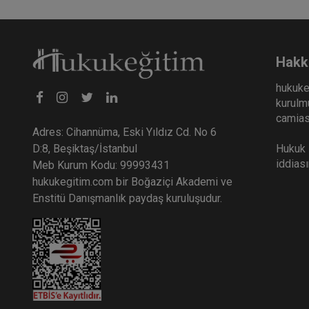
Hakk
hukuke
kurulmu
camiası
Adres: Cihannüma, Eski Yıldız Cd. No 6
Hukuk E
D:8, Beşiktaş/İstanbul
iddias
Meb Kurum Kodu: 99993431
hukukegitim.com bir Boğaziçi Akademi ve
Enstitü Danışmanlık paydaş kuruluşudur.