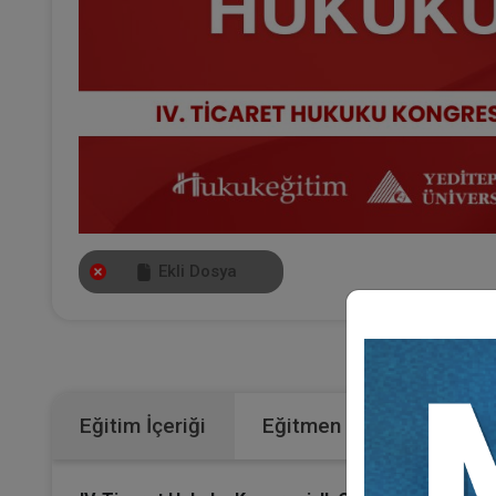
Ekli Dosya
Kateg
Eğitim İçeriği
Eğitmen