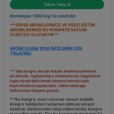
Tekrar Talep Et
Kontenjan 1000 kişi ile sınırlıdır.
***SÜPER ABONELERİMİZE VE VİDEO EĞİTİM
ABONELERİMİZE BU KONGREYE KATILIM
ÜCRETSİZ OLACAKTIR***
ABONE OLMAK VEYA İNCELEMEK İÇİN
TIKLAYINIZ
*** İşbu kongre, borçlar hukuku akademisyenlerine
ücretsizdir. İlgilenen baro yönetimlerinin stajyerlerini
toplu olarak dahil etmek istemesi halinde toplu
kayıt iskontosu yapılacaktır. Lütfen whatsapp
hattımızdan iletişime geçiniz.
***Bu Kongre, ticari veya kar amaçlı değildir.
Kongre tebliğcileri tamamen bilimsel amaçlı
katılırlar. Katılımcıdan talep edilen bedel, kongre
masrafları içindir. Zira bu kongrenin herhangi bir