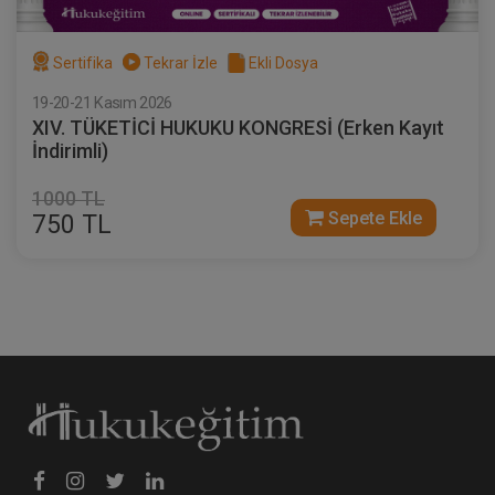
Sertifika
Tekrar İzle
Ekli Dosya
19-20-21 Kasım 2026
XIV. TÜKETİCİ HUKUKU KONGRESİ (Erken Kayıt
İndirimli)
1000 TL
Sepete Ekle
750 TL