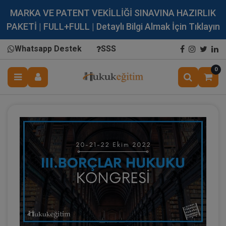
MARKA VE PATENT VEKİLLİĞİ SINAVINA HAZIRLIK
PAKETİ | FULL+FULL | Detaylı Bilgi Almak İçin Tıklayın
Whatsapp Destek
SSS
0