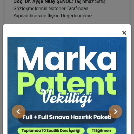
Doç. Dr. Ayşe Nilay ŞENOL:
Taşınmaz Satış
Sözleşmelerinin Noterler Tarafından
Yapılabilmesine İlişkin Değerlendirme
Doç. Dr. Ali Hulki CİHAN:
Taşınmaz Mülkiyetinin
×
Devri Borcunu Doğuran Sözleşmelerde Şekle
Aykırılığa İlişkin Yargıtay Uygulaması Üzerine
Düşünceler
17.00–17.30:
Oturum Değerlendirme (Soru -
Cevap)
17.30–17.45:
Mola
8. OTURUM: 17.45–18.45: DEVİR VE TEMLİK:
Oturum Başkanı:
Prof. Dr. Ergun ÖZSUNAY
Önceki
Sonraki
Prof. Dr. Sezer ÇABRİ:
Şirketlerin veya Şirket
Hisselerinin Muvazaalı Devrinin Borçlar Hukuku