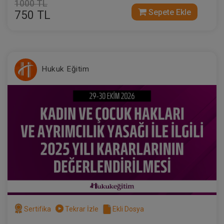
1000 TL
Sepete Ekle
750 TL
Hukuk Eğitim
Sertifika
Tekrar İzle
Ekli Dosya