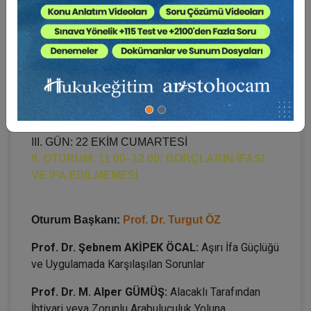
Bakımından Sonuçları
Prof. Dr. Murat TOPUZ:
Avukatın Ücret Alacağını
Temlik Edip Edemeyeceği Sorunu Üzerine
Düşünceler
18.45–19.15:
Oturum Değerlendirme (Soru -
Cevap)
III. GÜN: 22 EKİM CUMARTESİ
9. OTURUM: 11.00–12.00: BORÇLARIN İFASI
VE İFA EDİLMEMESİ
Oturum Başkanı:
Prof. Dr. Turgut ÖZ
Prof. Dr. Şebnem AKİPEK ÖCAL:
Aşırı İfa Güçlüğü
ve Uygulamada Karşılaşılan Sorunlar
Prof. Dr. M. Alper GÜMÜŞ:
Alacaklı Tarafından
İhtiyari veya Zorunlu Arabuluculuk Yoluna