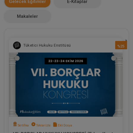
Gelecek Eğitimler
E-Kitaplar
0
Makaleler
Tüketici Hukuku Enstitüsü
%25
Sertifika
Tekrar İzle
Ekli Dosya