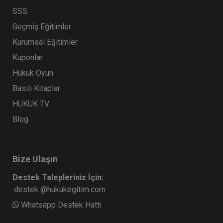
SSS
Geçmiş Eğitimler
Kurumsal Eğitimler
Kuponlar
Hukuk Oyun
Sertifika
Tekrar İzle
Ekli Dosya
VII. TİCARET HUKUKU KONGRESİ (Erken Kayıt
Basılı Kitaplar
İndirimli)
HUKUK TV
18 ŞUBAT 2027
11:00 - 19:00
480
Blog
Eğitim Tarihi
Eğitim Saati
Dakika
1000 TL
Sepete Ekle
750 TL
Bize Ulaşın
Destek Talepleriniz İçin:
destek @hukukegitim.com
Whatsapp Destek Hattı