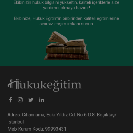
Ekibinizin hukuk bilgisini yükseltin, kaliteli içeriklerle size
yardımcı olmaya hazırız!
Ekibinize, Hukuk Eğitim’in birbirinden kaliteli eğitimlerine
Sertifika
Tekrar İzle
Ekli Dosya
sınırsız erişim imkanı sunun.
VII. MEDENİ HUKUK KONGRESİ (Erken Kayıt
İndirimli)
24 ARALIK 2026
11:00 - 19:00
480
Eğitim Tarihi
Eğitim Saati
Dakika
1000 TL
Sepete Ekle
750 TL
Tüketici Hukuku Enstitüsü
%25
Adres: Cihannüma, Eski Yıldız Cd. No 6 D:8, Beşiktaş/
İstanbul
Meb Kurum Kodu: 99993431