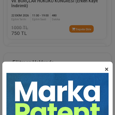
VII. BORÇLAR HUKUKU KONGRESİ (Erken Kayıt
İndirimli)
22 EKIM 2026
11:00 - 19:00
480
Eğitim Tarihi
Eğitim Saati
Dakika
1000 TL
Sepete Ekle
750 TL
Tüketici Hukuku Enstitüsü
%25
Eğitmen Hakkında
×
Tüketici Hukuku odaklı çalışan tek hukuk örgütüdür.
Türkiye'nin en büyük hukuk organizasyonu olan
Tüketici Hukuku Kongreleri'nin yaratıcısıdır.
Akademik çalışmalarıyla bilinen derneğin ayrıca
tüketici hukuku alanında onlarca kitap projesi
bulunmaktadır.
Tüketici Hukuku Kongreleri her sene Kasım ayının 3.
haftasında geleneksel olarak yapılmak olup, bu sene