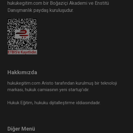
hukukegitim.com bir Boğaziçi Akademi ve Enstitü
Danışmanlık paydaş kuruluşudur.
Sertifika
Tekrar İzle
Ekli Dosya
VI. İŞ HUKUKU KONGRESİ (Erken Kayıt İndirimli)
21 OCAK 2027
11:00 - 19:00
480
Eğitim Tarihi
Eğitim Saati
Dakika
1000 TL
Hakkımızda
Sepete Ekle
750 TL
hukukegitim.com Aristo tarafından kurulmuş bir teknoloji
markası, hukuk camiasının yeni startup’ıdır.
Tüketici Hukuku Enstitüsü
%25
Hukuk Eğitim, hukuku dijitalleştirme iddiasındadır.
Diğer Menü